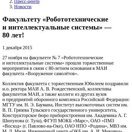
Пресс-центр
Новости
Факультету «Робототехнические
и интеллектуальные системы» —
80 лет!
1 декабря 2015
27 ноября на факультете № 7 «Робототехнические
и интеллектуальные системы» прошли торжественные
мероприятия в связи с 80-летием основания в МАИ
факультета «Вооружение самолётов».
Коллектив факультета с торжественным Юбилеем поздравили
и.о. ректора МАИ А. В. Рождественский, коллективы
факультетов МАИ, а также коллеги из других вузов
и предприятий оборонного комплекса Российской Федерации:
МГТУ им. Н. Э. Баумана, Институт высокоточных систем им.
В. П. Грязева Тульского государственного университета,
Конструкторское бюро приборостроения им. Академика А. Г.
Шипунова (г. Тула), ФГУП МОКБ «Марс», ОАО «ПМЗ
«Восход» (г. Павлово-на-Оке), ОАО НПО «Родина», МВЗ им.
М. Л. Миля, Инженерный центр «ОКБ им. А. И. Микояна»,