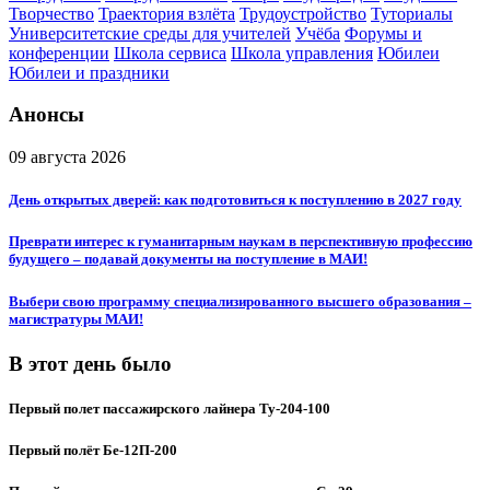
Творчество
Траектория взлёта
Трудоустройство
Туториалы
Университетские среды для учителей
Учёба
Форумы и
конференции
Школа сервиса
Школа управления
Юбилеи
Юбилеи и праздники
Анонсы
09 августа 2026
День открытых дверей: как подготовиться к поступлению в 2027 году
Преврати интерес к гуманитарным наукам в перспективную профессию
будущего – подавай документы на поступление в МАИ!
Выбери свою программу специализированного высшего образования –
магистратуры МАИ!
В этот день было
Первый полет пассажирского лайнера Ту-204-100
Первый полёт Бе-12П-200