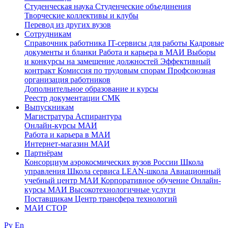
Студенческая наука
Студенческие объединения
Творческие коллективы и клубы
Перевод из других вузов
Сотрудникам
Cправочник работника
IT-сервисы для работы
Кадровые
документы и бланки
Работа и карьера в МАИ
Выборы
и конкурсы на замещение должностей
Эффективный
контракт
Комиссия по трудовым спорам
Профсоюзная
организация работников
Дополнительное образование и курсы
Реестр документации СМК
Выпускникам
Магистратура
Аспирантура
Онлайн-курсы МАИ
Работа и карьера в МАИ
Интернет-магазин МАИ
Партнёрам
Консорциум аэрокосмических вузов России
Школа
управления
Школа сервиса
LEAN-школа
Авиационный
учебный центр МАИ
Корпоративное обучение
Онлайн-
курсы МАИ
Высокотехнологичные услуги
Поставщикам
Центр трансфера технологий
МАИ СТОР
Ру
En