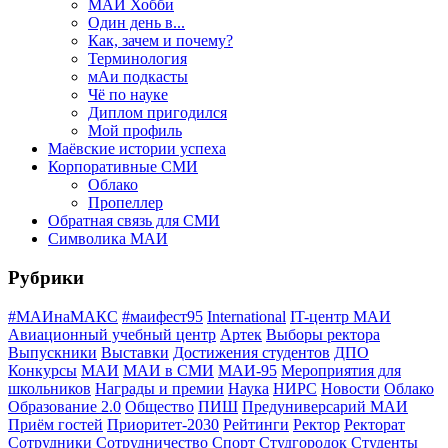
МАИ Хобби
Один день в...
Как, зачем и почему?
Терминология
мАи подкасты
Чё по науке
Диплом пригодился
Мой профиль
Маёвские истории успеха
Корпоративные СМИ
Облако
Пропеллер
Обратная связь для СМИ
Символика МАИ
Рубрики
#МАИнаМАКС
#маифест95
International
IT-центр МАИ
Авиационный учебный центр
Артек
Выборы ректора
Выпускники
Выставки
Достижения студентов
ДПО
Конкурсы
МАИ
МАИ в СМИ
МАИ-95
Мероприятия для
школьников
Награды и премии
Наука
НИРС
Новости
Облако
Образование 2.0
Общество
ПИШ
Предуниверсарий МАИ
Приём гостей
Приоритет-2030
Рейтинги
Ректор
Ректорат
Сотрудники
Сотрудничество
Спорт
Студгородок
Студенты