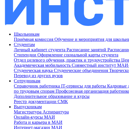
Школьникам
Приёмная комиссия
Обучение и мероприятия для школь
Студентам
Личный кабинет студента
Расписание занятий
Расписани
Стипендии
Оформление социальной карты студента
Отдел целевого обучения, практик и трудоустройства
Цен
Академическая мобильность
Совместный институт МА
Студенческая наука
Студенческие объединения
Творческ
Перевод из других вузов
Сотрудникам
Cправочник работника
IT-сервисы для работы
Кадровые 
по трудовым спорам
Профсоюзная организация работник
Дополнительное образование и курсы
Реестр документации СМК
Выпускникам
Магистратура
Аспирантура
Онлайн-курсы МАИ
Работа и карьера в МАИ
Интернет-магазин МАИ