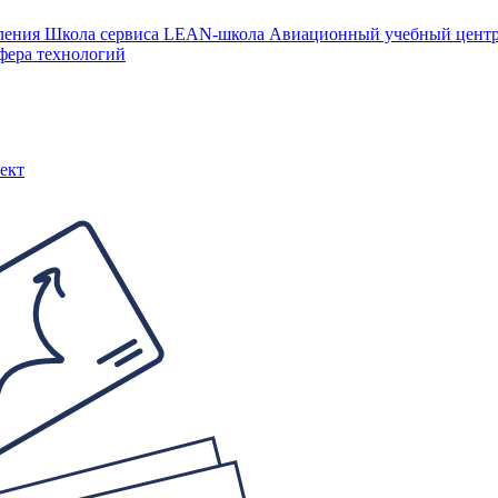
ления
Школа сервиса
LEAN-школа
Авиационный учебный цен
фера технологий
ект