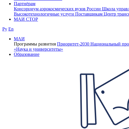
Партнёрам
Консорциум аэрокосмических вузов России
Школа управ
Высокотехнологичные услуги
Поставщикам
Центр транс
МАИ СТОР
Ру
En
МАИ
Программы развития
Приоритет-2030
Национальный про
«Наука и университеты»
Образование