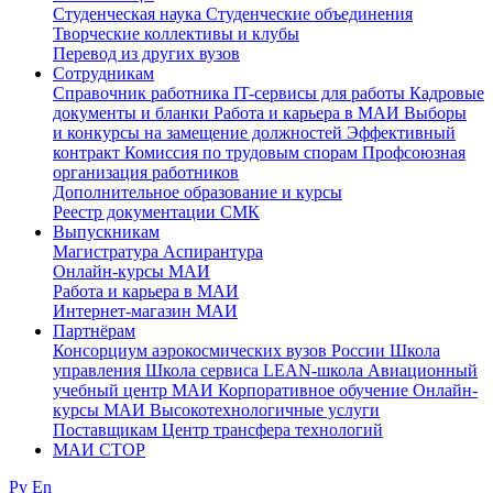
Студенческая наука
Студенческие объединения
Творческие коллективы и клубы
Перевод из других вузов
Сотрудникам
Cправочник работника
IT-сервисы для работы
Кадровые
документы и бланки
Работа и карьера в МАИ
Выборы
и конкурсы на замещение должностей
Эффективный
контракт
Комиссия по трудовым спорам
Профсоюзная
организация работников
Дополнительное образование и курсы
Реестр документации СМК
Выпускникам
Магистратура
Аспирантура
Онлайн-курсы МАИ
Работа и карьера в МАИ
Интернет-магазин МАИ
Партнёрам
Консорциум аэрокосмических вузов России
Школа
управления
Школа сервиса
LEAN-школа
Авиационный
учебный центр МАИ
Корпоративное обучение
Онлайн-
курсы МАИ
Высокотехнологичные услуги
Поставщикам
Центр трансфера технологий
МАИ СТОР
Ру
En