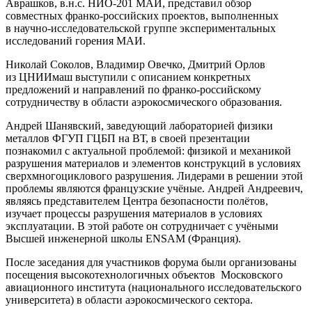
Аврашков, в.н.с.
НИО-201
МАИ, представил обзор
совместных
франко-российских
проектов, выполненных
в
научно-исследовательской
группе экспериментальных
исследований горения МАИ.
Николай Соколов, Владимир Овечко, Дмитрий Орлов
из ЦНИИмаш выступили с описанием конкретных
предложений и направлений по
франко-российскому
сотрудничеству в области аэрокосмического образования.
Андрей Шанявский, заведующий лабораторией физики
металлов ФГУП ГЦБП на ВТ, в своей презентации
познакомил с актуальной проблемой: физикой и механикой
разрушения материалов и элементов конструкций в условиях
сверхмногоциклового разрушения. Лидерами в решении этой
проблемы являются французские учёные. Андрей Андреевич,
являясь представителем Центра безопасности полётов,
изучает процессы разрушения материалов в условиях
эксплуатации. В этой работе он сотрудничает с учёными
Высшей инженерной школы ENSAM (Франция).
После заседания для участников форума были организованы
посещения высокотехнологичных объектов Московского
авиационного института (национального исследовательского
университета) в области аэрокосмического сектора.