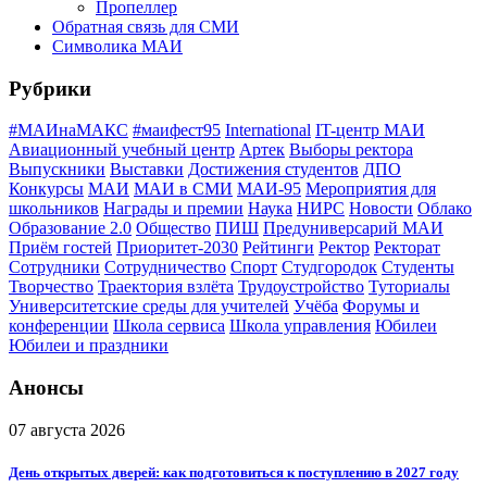
Пропеллер
Обратная связь для СМИ
Символика МАИ
Рубрики
#МАИнаМАКС
#маифест95
International
IT-центр МАИ
Авиационный учебный центр
Артек
Выборы ректора
Выпускники
Выставки
Достижения студентов
ДПО
Конкурсы
МАИ
МАИ в СМИ
МАИ-95
Мероприятия для
школьников
Награды и премии
Наука
НИРС
Новости
Облако
Образование 2.0
Общество
ПИШ
Предуниверсарий МАИ
Приём гостей
Приоритет-2030
Рейтинги
Ректор
Ректорат
Сотрудники
Сотрудничество
Спорт
Студгородок
Студенты
Творчество
Траектория взлёта
Трудоустройство
Туториалы
Университетские среды для учителей
Учёба
Форумы и
конференции
Школа сервиса
Школа управления
Юбилеи
Юбилеи и праздники
Анонсы
07 августа 2026
День открытых дверей: как подготовиться к поступлению в 2027 году