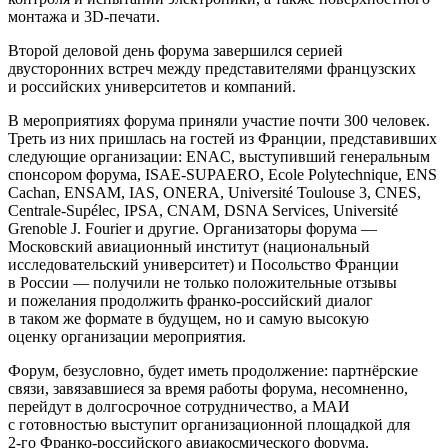
монтажа и
3D-печати
.
Второй деловой день форума завершился серией
двусторонних встреч между представителями французских
и российских университетов и компаний.
В мероприятиях форума приняли участие почти 300 человек.
Треть из них пришлась на гостей из Франции, представивших
следующие организации: ENAC, выступивший генеральным
спонсором форума,
ISAE-SUPAERO
, Ecole Polytechnique, ENS
Cachan, ENSAM, IAS, ONERA, Université Toulouse 3, CNES,
Centrale-Sup
élec, IPSA, CNAM, DSNA Services, Université
Grenoble J. Fourier и другие. Организаторы форума —
Московский авиационный институт (национальный
исследовательский университет) и Посольство Франции
в России — получили не только положительные отзывы
и пожелания продолжить
франко-российский
диалог
в таком же формате в будущем, но и самую высокую
оценку организации мероприятия.
Форум, безусловно, будет иметь продолжение: партнёрские
связи, завязавшиеся за время работы форума, несомненно,
перейдут в долгосрочное сотрудничество, а МАИ
с готовностью выступит организационной площадкой для
2-го
Франко-российского
авиакосмического форума.