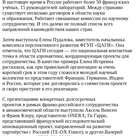
В настоящее время в России работают более 50 французских
учёных, 15 руководителей лабораторий. Между странами
существует несколько договоров в области науки
и образования. Работают смешанные комиссии по научному
сотрудничеству. И это далеко не полный список всех
направлений взаимодействия наших стран.
Затем выступила Елена Пудалова, заместитель начальника
комплекса перспективного развития ФГУП «ЦАГИ». Она
отметила, что ЦАГИ сегодня — это национальная контактная
точка в области аэронавтики, координирующая проекты для
сотрудничества. В качестве примера Елена Игоревна
рассказала, как при правильной организации за очень
короткий срок в этом году сложился молодой научный
коллектив из представителей Франции, Германии, Индии
и России, которые уже договорились о совместном проекте
и скоро приступят к его реализации.
С презентациями конкретных долгосрочных
проектов в рамках
франко-российского
сотрудничества
в авиакосмической области выступили Аксель Винсен
и Франк Клеру, представители ONERA; Ги Гарри,
представивший французский исследовательский
инновационный проект, направленный на развитие
партнёрства с Россией (
TE-OX
France), и другие.Валерий