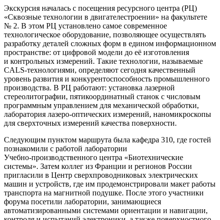
Экскурсия началась с посещения ресурсного центра (РЦ)
«Сквозные технологии в двигателестроении» на факультете
№ 2. В этом РЦ установлено самое современное
технологическое оборудование, позволяющее осуществлять
разработку деталей сложных форм в едином информационном
пространстве: от цифровой модели до её изготовления
и контрольных измерений. Такие технологии, называемые
CALS-технологиями
, определяют сегодня качественный
уровень развития и конкурентоспособность промышленного
производства. В РЦ работают: установка лазерной
стереолитографии, пятикоординатный станок с числовым
программным управлением для механической обработки,
лаборатория
лазеро-оптических
измерений, наномикроскопы
для сверхточных измерений качества поверхности.
Следующим пунктом маршрута была кафедра 310, где гостей
познакомили с работой лаборатории
Учебно-производственного
центра «Биотехнические
системы». Затем коллег из Франции и регионов России
пригласили в Центр сверхпроводниковых электрических
машин и устройств, где им продемонстрировали макет работы
транспорта на магнитной подушке. После этого участники
форума посетили лаборатории, занимающиеся
автоматизированными системами ориентации и навигации,
контроля и испытаний электроники, а также поверхностного