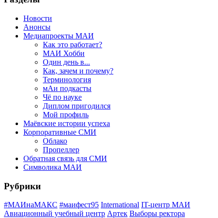
Новости
Анонсы
Медиапроекты МАИ
Как это работает?
МАИ Хобби
Один день в...
Как, зачем и почему?
Терминология
мАи подкасты
Чё по науке
Диплом пригодился
Мой профиль
Маёвские истории успеха
Корпоративные СМИ
Облако
Пропеллер
Обратная связь для СМИ
Символика МАИ
Рубрики
#МАИнаМАКС
#маифест95
International
IT-центр МАИ
Авиационный учебный центр
Артек
Выборы ректора