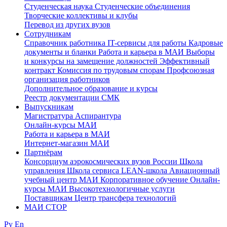
Студенческая наука
Студенческие объединения
Творческие коллективы и клубы
Перевод из других вузов
Сотрудникам
Cправочник работника
IT-сервисы для работы
Кадровые
документы и бланки
Работа и карьера в МАИ
Выборы
и конкурсы на замещение должностей
Эффективный
контракт
Комиссия по трудовым спорам
Профсоюзная
организация работников
Дополнительное образование и курсы
Реестр документации СМК
Выпускникам
Магистратура
Аспирантура
Онлайн-курсы МАИ
Работа и карьера в МАИ
Интернет-магазин МАИ
Партнёрам
Консорциум аэрокосмических вузов России
Школа
управления
Школа сервиса
LEAN-школа
Авиационный
учебный центр МАИ
Корпоративное обучение
Онлайн-
курсы МАИ
Высокотехнологичные услуги
Поставщикам
Центр трансфера технологий
МАИ СТОР
Ру
En