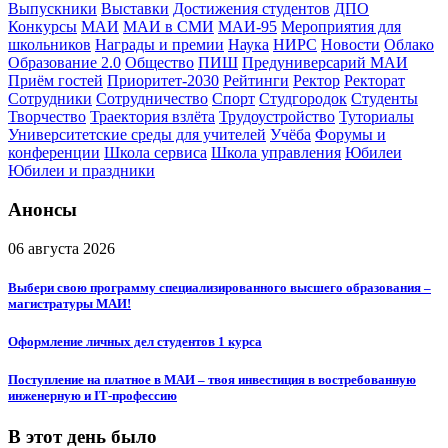
Выпускники
Выставки
Достижения студентов
ДПО
Конкурсы
МАИ
МАИ в СМИ
МАИ-95
Мероприятия для
школьников
Награды и премии
Наука
НИРС
Новости
Облако
Образование 2.0
Общество
ПИШ
Предуниверсарий МАИ
Приём гостей
Приоритет-2030
Рейтинги
Ректор
Ректорат
Сотрудники
Сотрудничество
Спорт
Студгородок
Студенты
Творчество
Траектория взлёта
Трудоустройство
Туториалы
Университетские среды для учителей
Учёба
Форумы и
конференции
Школа сервиса
Школа управления
Юбилеи
Юбилеи и праздники
Анонсы
06 августа 2026
Выбери свою программу специализированного высшего образования –
магистратуры МАИ!
Оформление личных дел студентов 1 курса
Поступление на платное в МАИ – твоя инвестиция в востребованную
инженерную и IT‑профессию
В этот день было