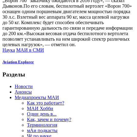
„Ворон 700“ заказчику ожидаются в 2016 году», — сказал
Дьяконов.По его словам, беспилотный вертолет «Ворон 700»
оснащен одним поршневым двигателем мощностью порядка
30 л.с. Взлетный вес аппарата 90 кг, масса целевой нагрузки
до 50 кг. Комплекс будет способен обеспечивать
гарантированную дальность по связи и передаче информации
до 200 км.«Высокая весовая отдача беспилотного вертолета
позволяет устанавливать на нем широкий спектр различных
целевых нагрузок», — отметил он.
Наука
МАИ в СМИ
Aviation Explorer
Разделы
Новости
Анонсы
Медиапроекты МАИ
Как это работает?
МАИ Хобби
Один день в...
Как, зачем и почему?
Терминология
мАи подкасты
Чё по науке