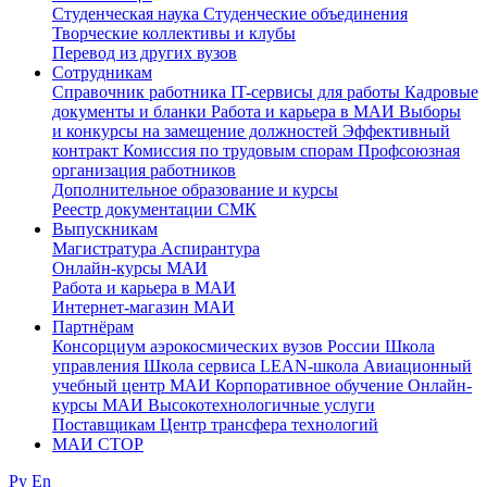
Студенческая наука
Студенческие объединения
Творческие коллективы и клубы
Перевод из других вузов
Сотрудникам
Cправочник работника
IT-сервисы для работы
Кадровые
документы и бланки
Работа и карьера в МАИ
Выборы
и конкурсы на замещение должностей
Эффективный
контракт
Комиссия по трудовым спорам
Профсоюзная
организация работников
Дополнительное образование и курсы
Реестр документации СМК
Выпускникам
Магистратура
Аспирантура
Онлайн-курсы МАИ
Работа и карьера в МАИ
Интернет-магазин МАИ
Партнёрам
Консорциум аэрокосмических вузов России
Школа
управления
Школа сервиса
LEAN-школа
Авиационный
учебный центр МАИ
Корпоративное обучение
Онлайн-
курсы МАИ
Высокотехнологичные услуги
Поставщикам
Центр трансфера технологий
МАИ СТОР
Ру
En