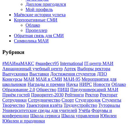
Диплом пригодился
Мой профиль
Маёвские истории успеха
Корпоративные СМИ
Облако
Пропеллер
Обратная связь для СМИ
Символика МАИ
Рубрики
#МАИнаМАКС
#маифест95
International
IT-центр МАИ
Авиационный учебный центр
Артек
Выборы ректора
Выпускники
Выставки
Достижения студентов
ДПО
Конкурсы
МАИ
МАИ в СМИ
МАИ-95
Мероприятия для
школьников
Награды и премии
Наука
НИРС
Новости
Облако
Образование 2.0
Общество
ПИШ
Предуниверсарий МАИ
Приём гостей
Приоритет-2030
Рейтинги
Ректор
Ректорат
Сотрудники
Сотрудничество
Спорт
Студгородок
Студенты
Творчество
Траектория взлёта
Трудоустройство
Туториалы
Университетские среды для учителей
Учёба
Форумы и
конференции
Школа сервиса
Школа управления
Юбилеи
Юбилеи и праздники