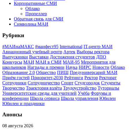
Корпоративные СМИ
Облако
Пропеллер
Обратная связь для СМИ
Символика МАИ
Рубрики
#МАИнаМАКС
#маифест95
International
IT-центр МАИ
Авиационный учебный центр
Артек
Выборы ректора
Выпускники
Выставки
Достижения студентов
ДПО
Конкурсы
МАИ
МАИ в СМИ
МАИ-95
Мероприятия для
школьников
Награды и премии
Наука
НИРС
Новости
Облако
Образование 2.0
Общество
ПИШ
Предуниверсарий МАИ
Приём гостей
Приоритет-2030
Рейтинги
Ректор
Ректорат
Сотрудники
Сотрудничество
Спорт
Студгородок
Студенты
Творчество
Траектория взлёта
Трудоустройство
Туториалы
Университетские среды для учителей
Учёба
Форумы и
конференции
Школа сервиса
Школа управления
Юбилеи
Юбилеи и праздники
Анонсы
08 августа 2026