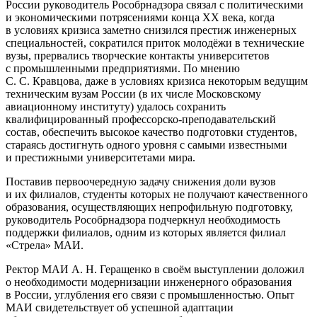
России руководитель Рособрнадзора связал с политическими
и экономическими потрясениями конца ХХ века, когда
в условиях кризиса заметно снизился престиж инженерных
специальностей, сократился приток молодёжи в технические
вузы, прервались творческие контакты университетов
с промышленными предприятиями. По мнению
С. С. Кравцова, даже в условиях кризиса некоторым ведущим
техническим вузам России (в их числе Московскому
авиационному институту) удалось сохранить
квалифицированный профессорско-преподавательский
состав, обеспечить высокое качество подготовки студентов,
стараясь достигнуть одного уровня с самыми известными
и престижными университетами мира.
Поставив первоочередную задачу снижения доли вузов
и их филиалов, студенты которых не получают качественного
образования, осуществляющих непрофильную подготовку,
руководитель Рособрнадзора подчеркнул необходимость
поддержки филиалов, одним из которых является филиал
«Стрела» МАИ.
Ректор МАИ А. Н. Геращенко в своём выступлении доложил
о необходимости модернизации инженерного образования
в России, углубления его связи с промышленностью. Опыт
МАИ свидетельствует об успешной адаптации