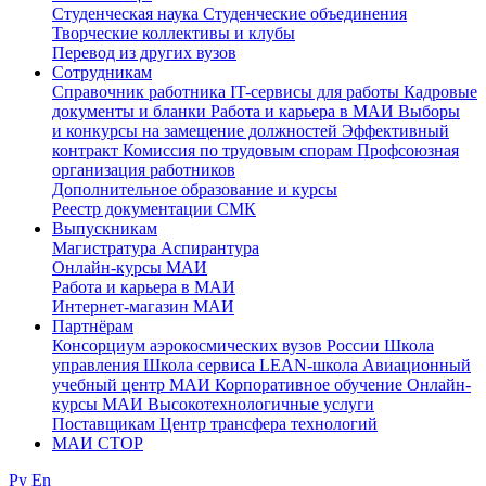
Студенческая наука
Студенческие объединения
Творческие коллективы и клубы
Перевод из других вузов
Сотрудникам
Cправочник работника
IT-сервисы для работы
Кадровые
документы и бланки
Работа и карьера в МАИ
Выборы
и конкурсы на замещение должностей
Эффективный
контракт
Комиссия по трудовым спорам
Профсоюзная
организация работников
Дополнительное образование и курсы
Реестр документации СМК
Выпускникам
Магистратура
Аспирантура
Онлайн-курсы МАИ
Работа и карьера в МАИ
Интернет-магазин МАИ
Партнёрам
Консорциум аэрокосмических вузов России
Школа
управления
Школа сервиса
LEAN-школа
Авиационный
учебный центр МАИ
Корпоративное обучение
Онлайн-
курсы МАИ
Высокотехнологичные услуги
Поставщикам
Центр трансфера технологий
МАИ СТОР
Ру
En