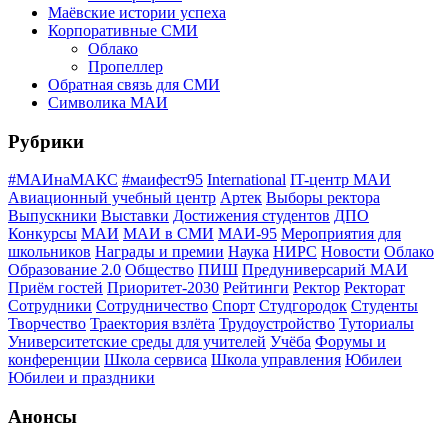
Маёвские истории успеха
Корпоративные СМИ
Облако
Пропеллер
Обратная связь для СМИ
Символика МАИ
Рубрики
#МАИнаМАКС
#маифест95
International
IT-центр МАИ
Авиационный учебный центр
Артек
Выборы ректора
Выпускники
Выставки
Достижения студентов
ДПО
Конкурсы
МАИ
МАИ в СМИ
МАИ-95
Мероприятия для
школьников
Награды и премии
Наука
НИРС
Новости
Облако
Образование 2.0
Общество
ПИШ
Предуниверсарий МАИ
Приём гостей
Приоритет-2030
Рейтинги
Ректор
Ректорат
Сотрудники
Сотрудничество
Спорт
Студгородок
Студенты
Творчество
Траектория взлёта
Трудоустройство
Туториалы
Университетские среды для учителей
Учёба
Форумы и
конференции
Школа сервиса
Школа управления
Юбилеи
Юбилеи и праздники
Анонсы