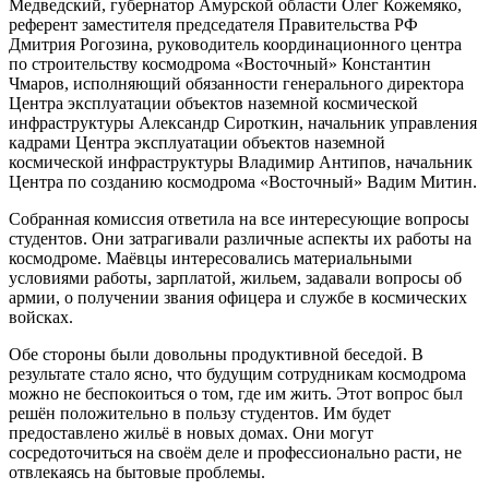
Медведский, губернатор Амурской области Олег Кожемяко,
референт заместителя председателя Правительства РФ
Дмитрия Рогозина, руководитель координационного центра
по строительству космодрома «Восточный» Константин
Чмаров, исполняющий обязанности генерального директора
Центра эксплуатации объектов наземной космической
инфраструктуры Александр Сироткин, начальник управления
кадрами Центра эксплуатации объектов наземной
космической инфраструктуры Владимир Антипов, начальник
Центра по созданию космодрома «Восточный» Вадим Митин.
Собранная комиссия ответила на все интересующие вопросы
студентов. Они затрагивали различные аспекты их работы на
космодроме. Маёвцы интересовались материальными
условиями работы, зарплатой, жильем, задавали вопросы об
армии, о получении звания офицера и службе в космических
войсках.
Обе стороны были довольны продуктивной беседой. В
результате стало ясно, что будущим сотрудникам космодрома
можно не беспокоиться о том, где им жить. Этот вопрос был
решён положительно в пользу студентов. Им будет
предоставлено жильё в новых домах. Они могут
сосредоточиться на своём деле и профессионально расти, не
отвлекаясь на бытовые проблемы.