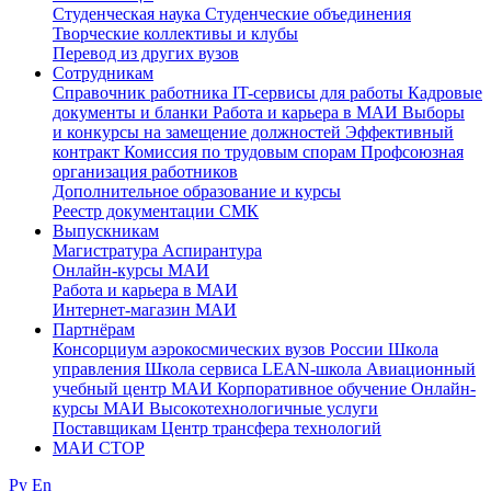
Студенческая наука
Студенческие объединения
Творческие коллективы и клубы
Перевод из других вузов
Сотрудникам
Cправочник работника
IT-сервисы для работы
Кадровые
документы и бланки
Работа и карьера в МАИ
Выборы
и конкурсы на замещение должностей
Эффективный
контракт
Комиссия по трудовым спорам
Профсоюзная
организация работников
Дополнительное образование и курсы
Реестр документации СМК
Выпускникам
Магистратура
Аспирантура
Онлайн-курсы МАИ
Работа и карьера в МАИ
Интернет-магазин МАИ
Партнёрам
Консорциум аэрокосмических вузов России
Школа
управления
Школа сервиса
LEAN-школа
Авиационный
учебный центр МАИ
Корпоративное обучение
Онлайн-
курсы МАИ
Высокотехнологичные услуги
Поставщикам
Центр трансфера технологий
МАИ СТОР
Ру
En