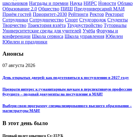
школьников
Награды и премии
Наука
НИРС
Новости
Облако
Образование 2.0
Общество
ПИШ
Предуниверсарий МАИ
Приём гостей
Приоритет-2030
Рейтинги
Ректор
Ректорат
Сотрудники
Сотрудничество
Спорт
Студгородок
Студенты
Творчество
Траектория взлёта
Трудоустройство
Туториалы
Университетские среды для учителей
Учёба
Форумы и
конференции
Школа сервиса
Школа управления
Юбилеи
Юбилеи и праздники
Анонсы
07 августа 2026
День открытых дверей: как подготовиться к поступлению в 2027 году
Преврати интерес к гуманитарным наукам в перспективную профессию
будущего – подавай документы на поступление в МАИ!
Выбери свою программу специализированного высшего образования –
магистратуры МАИ!
В этот день было
Первый полет опытного Су-35УБ