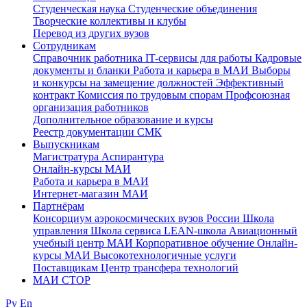
Студенческая наука
Студенческие объединения
Творческие коллективы и клубы
Перевод из других вузов
Сотрудникам
Cправочник работника
IT-сервисы для работы
Кадровые
документы и бланки
Работа и карьера в МАИ
Выборы
и конкурсы на замещение должностей
Эффективный
контракт
Комиссия по трудовым спорам
Профсоюзная
организация работников
Дополнительное образование и курсы
Реестр документации СМК
Выпускникам
Магистратура
Аспирантура
Онлайн-курсы МАИ
Работа и карьера в МАИ
Интернет-магазин МАИ
Партнёрам
Консорциум аэрокосмических вузов России
Школа
управления
Школа сервиса
LEAN-школа
Авиационный
учебный центр МАИ
Корпоративное обучение
Онлайн-
курсы МАИ
Высокотехнологичные услуги
Поставщикам
Центр трансфера технологий
МАИ СТОР
Ру
En