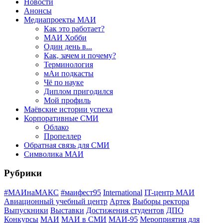
Новости
Анонсы
Медиапроекты МАИ
Как это работает?
МАИ Хобби
Один день в...
Как, зачем и почему?
Терминология
мАи подкасты
Чё по науке
Диплом пригодился
Мой профиль
Маёвские истории успеха
Корпоративные СМИ
Облако
Пропеллер
Обратная связь для СМИ
Символика МАИ
Рубрики
#МАИнаМАКС
#маифест95
International
IT-центр МАИ
Авиационный учебный центр
Артек
Выборы ректора
Выпускники
Выставки
Достижения студентов
ДПО
Конкурсы
МАИ
МАИ в СМИ
МАИ-95
Мероприятия для