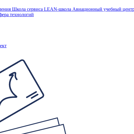
ления
Школа сервиса
LEAN-школа
Авиационный учебный цен
фера технологий
ект