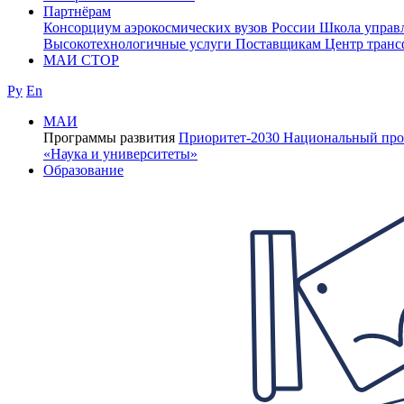
Партнёрам
Консорциум аэрокосмических вузов России
Школа управ
Высокотехнологичные услуги
Поставщикам
Центр транс
МАИ СТОР
Ру
En
МАИ
Программы развития
Приоритет-2030
Национальный про
«Наука и университеты»
Образование