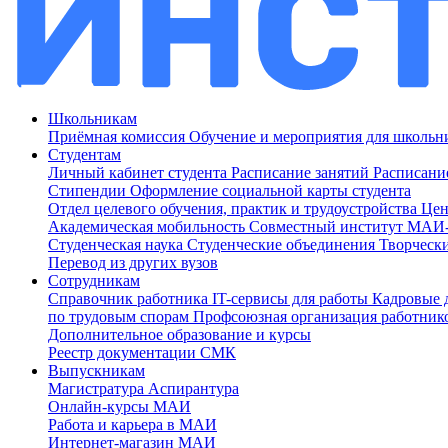
Школьникам
Приёмная комиссия
Обучение и мероприятия для школь
Студентам
Личный кабинет студента
Расписание занятий
Расписани
Стипендии
Оформление социальной карты студента
Отдел целевого обучения, практик и трудоустройства
Цен
Академическая мобильность
Совместный институт МА
Студенческая наука
Студенческие объединения
Творческ
Перевод из других вузов
Сотрудникам
Cправочник работника
IT-сервисы для работы
Кадровые 
по трудовым спорам
Профсоюзная организация работник
Дополнительное образование и курсы
Реестр документации СМК
Выпускникам
Магистратура
Аспирантура
Онлайн-курсы МАИ
Работа и карьера в МАИ
Интернет-магазин МАИ