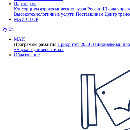
Партнёрам
Консорциум аэрокосмических вузов России
Школа управ
Высокотехнологичные услуги
Поставщикам
Центр транс
МАИ СТОР
Ру
En
МАИ
Программы развития
Приоритет-2030
Национальный про
«Наука и университеты»
Образование