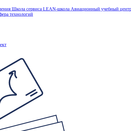
ления
Школа сервиса
LEAN-школа
Авиационный учебный цен
фера технологий
ект