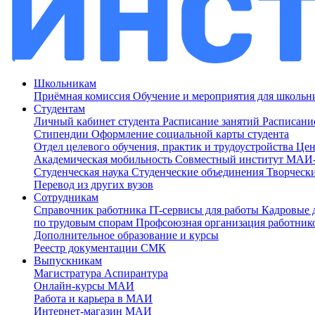
Школьникам
Приёмная комиссия
Обучение и мероприятия для школь
Студентам
Личный кабинет студента
Расписание занятий
Расписани
Стипендии
Оформление социальной карты студента
Отдел целевого обучения, практик и трудоустройства
Цен
Академическая мобильность
Совместный институт МА
Студенческая наука
Студенческие объединения
Творческ
Перевод из других вузов
Сотрудникам
Cправочник работника
IT-сервисы для работы
Кадровые 
по трудовым спорам
Профсоюзная организация работник
Дополнительное образование и курсы
Реестр документации СМК
Выпускникам
Магистратура
Аспирантура
Онлайн-курсы МАИ
Работа и карьера в МАИ
Интернет-магазин МАИ