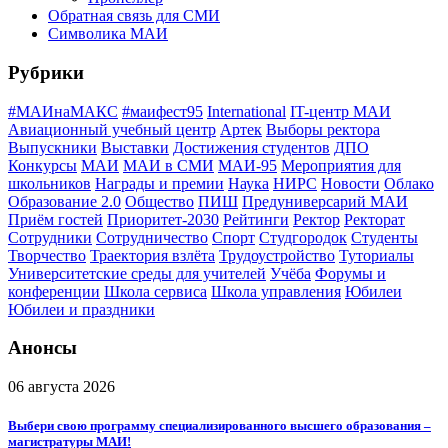
Обратная связь для СМИ
Символика МАИ
Рубрики
#МАИнаМАКС
#маифест95
International
IT-центр МАИ
Авиационный учебный центр
Артек
Выборы ректора
Выпускники
Выставки
Достижения студентов
ДПО
Конкурсы
МАИ
МАИ в СМИ
МАИ-95
Мероприятия для
школьников
Награды и премии
Наука
НИРС
Новости
Облако
Образование 2.0
Общество
ПИШ
Предуниверсарий МАИ
Приём гостей
Приоритет-2030
Рейтинги
Ректор
Ректорат
Сотрудники
Сотрудничество
Спорт
Студгородок
Студенты
Творчество
Траектория взлёта
Трудоустройство
Туториалы
Университетские среды для учителей
Учёба
Форумы и
конференции
Школа сервиса
Школа управления
Юбилеи
Юбилеи и праздники
Анонсы
06 августа 2026
Выбери свою программу специализированного высшего образования –
магистратуры МАИ!