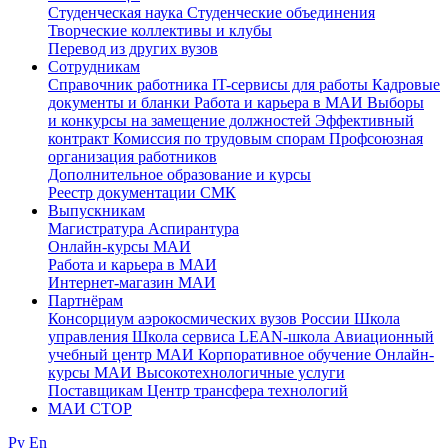
Студенческая наука
Студенческие объединения
Творческие коллективы и клубы
Перевод из других вузов
Сотрудникам
Cправочник работника
IT-сервисы для работы
Кадровые
документы и бланки
Работа и карьера в МАИ
Выборы
и конкурсы на замещение должностей
Эффективный
контракт
Комиссия по трудовым спорам
Профсоюзная
организация работников
Дополнительное образование и курсы
Реестр документации СМК
Выпускникам
Магистратура
Аспирантура
Онлайн-курсы МАИ
Работа и карьера в МАИ
Интернет-магазин МАИ
Партнёрам
Консорциум аэрокосмических вузов России
Школа
управления
Школа сервиса
LEAN-школа
Авиационный
учебный центр МАИ
Корпоративное обучение
Онлайн-
курсы МАИ
Высокотехнологичные услуги
Поставщикам
Центр трансфера технологий
МАИ СТОР
Ру
En