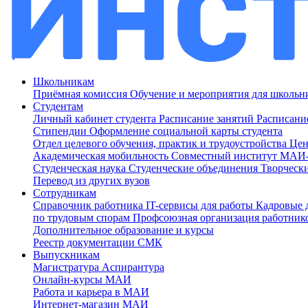
Школьникам
Приёмная комиссия
Обучение и мероприятия для школь
Студентам
Личный кабинет студента
Расписание занятий
Расписани
Стипендии
Оформление социальной карты студента
Отдел целевого обучения, практик и трудоустройства
Цен
Академическая мобильность
Совместный институт МА
Студенческая наука
Студенческие объединения
Творческ
Перевод из других вузов
Сотрудникам
Cправочник работника
IT-сервисы для работы
Кадровые 
по трудовым спорам
Профсоюзная организация работник
Дополнительное образование и курсы
Реестр документации СМК
Выпускникам
Магистратура
Аспирантура
Онлайн-курсы МАИ
Работа и карьера в МАИ
Интернет-магазин МАИ