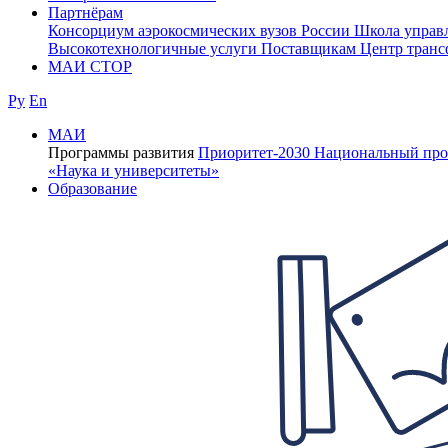
Партнёрам
Консорциум аэрокосмических вузов России
Школа управ
Высокотехнологичные услуги
Поставщикам
Центр транс
МАИ СТОР
Ру
En
МАИ
Программы развития
Приоритет-2030
Национальный про
«Наука и университеты»
Образование