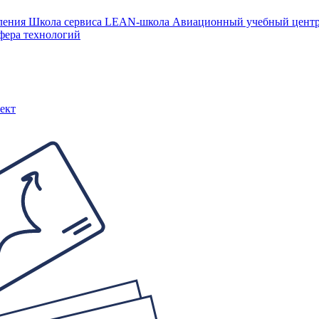
ления
Школа сервиса
LEAN-школа
Авиационный учебный цен
фера технологий
ект