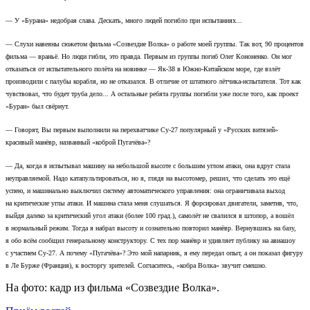
— У «Бурана» недобрая слава. Дескать, много людей погибло при испытаниях...
— Слухи навеяны сюжетом фильма «Созвездие Волка» о работе моей группы. Так вот, 90 процентов
фильма — враньё. Но люди гибли, это правда. Первым из группы погиб Олег Кононенко. Он мог
отказаться от испытательного полёта на новинке — Як-38 в Южно-Китайском море, где взлёт
производили с палубы корабля, но не отказался. В отличие от штатного лётчика-испытателя. Тот как
чувствовал, что будет труба дело... А остальные ребята группы погибли уже после того, как проект
«Буран» был свёрнут.
— Говорят, Вы первым выполнили на перехватчике Су-27 популярный у «Русских витязей»
красивый манёвр, названный «коброй Пугачёва»?
— Да, когда я испытывал машину на небольшой высоте с большим углом атаки, она вдруг стала
неуправляемой. Надо катапультироваться, но я, глядя на высотомер, решил, что сделать это ещё
успею, и машинально выключил систему автоматического управления: она ограничивала выход
на критические углы атаки. И машина стала меня слушаться. Я форсировал двигатели, заметив, что,
выйдя далеко за критический угол атаки (более 100 град.), самолёт не свалился в штопор, а вошёл
в нормальный режим. Тогда я набрал высоту и сознательно повторил манёвр. Вернувшись на базу,
я обо всём сообщил генеральному конструктору. С тех пор манёвр и удивляет публику на авиашоу
с участием Су-27. А почему «Пугачёва»? Это мой напарник, я ему передал опыт, а он показал фигуру
в Ле Бурже (Франция), к восторгу зрителей. Согласитесь, «кобра Волка» звучит смешно.
На фото: кадр из фильма «Созвездие Волка».