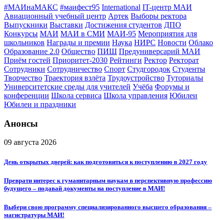
#МАИнаМАКС
#маифест95
International
IT-центр МАИ
Авиационный учебный центр
Артек
Выборы ректора
Выпускники
Выставки
Достижения студентов
ДПО
Конкурсы
МАИ
МАИ в СМИ
МАИ-95
Мероприятия для
школьников
Награды и премии
Наука
НИРС
Новости
Облако
Образование 2.0
Общество
ПИШ
Предуниверсарий МАИ
Приём гостей
Приоритет-2030
Рейтинги
Ректор
Ректорат
Сотрудники
Сотрудничество
Спорт
Студгородок
Студенты
Творчество
Траектория взлёта
Трудоустройство
Туториалы
Университетские среды для учителей
Учёба
Форумы и
конференции
Школа сервиса
Школа управления
Юбилеи
Юбилеи и праздники
Анонсы
09 августа 2026
День открытых дверей: как подготовиться к поступлению в 2027 году
Преврати интерес к гуманитарным наукам в перспективную профессию
будущего – подавай документы на поступление в МАИ!
Выбери свою программу специализированного высшего образования –
магистратуры МАИ!