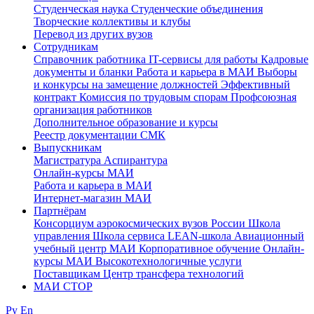
Студенческая наука
Студенческие объединения
Творческие коллективы и клубы
Перевод из других вузов
Сотрудникам
Cправочник работника
IT-сервисы для работы
Кадровые
документы и бланки
Работа и карьера в МАИ
Выборы
и конкурсы на замещение должностей
Эффективный
контракт
Комиссия по трудовым спорам
Профсоюзная
организация работников
Дополнительное образование и курсы
Реестр документации СМК
Выпускникам
Магистратура
Аспирантура
Онлайн-курсы МАИ
Работа и карьера в МАИ
Интернет-магазин МАИ
Партнёрам
Консорциум аэрокосмических вузов России
Школа
управления
Школа сервиса
LEAN-школа
Авиационный
учебный центр МАИ
Корпоративное обучение
Онлайн-
курсы МАИ
Высокотехнологичные услуги
Поставщикам
Центр трансфера технологий
МАИ СТОР
Ру
En