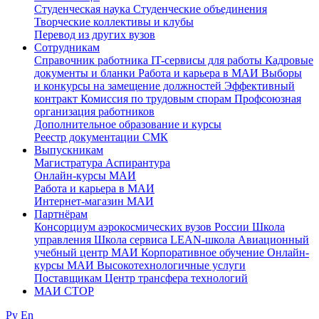
Студенческая наука
Студенческие объединения
Творческие коллективы и клубы
Перевод из других вузов
Сотрудникам
Cправочник работника
IT-сервисы для работы
Кадровые
документы и бланки
Работа и карьера в МАИ
Выборы
и конкурсы на замещение должностей
Эффективный
контракт
Комиссия по трудовым спорам
Профсоюзная
организация работников
Дополнительное образование и курсы
Реестр документации СМК
Выпускникам
Магистратура
Аспирантура
Онлайн-курсы МАИ
Работа и карьера в МАИ
Интернет-магазин МАИ
Партнёрам
Консорциум аэрокосмических вузов России
Школа
управления
Школа сервиса
LEAN-школа
Авиационный
учебный центр МАИ
Корпоративное обучение
Онлайн-
курсы МАИ
Высокотехнологичные услуги
Поставщикам
Центр трансфера технологий
МАИ СТОР
Ру
En