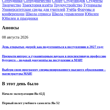
Сотрудники
Сотрудничество
Спорт
Студгородок
Студенты
Творчество
Траектория взлёта
Трудоустройство
Туториалы
Университетские среды для учителей
Учёба
Форумы и
конференции
Школа сервиса
Школа управления
Юбилеи
Юбилеи и праздники
Анонсы
08 августа 2026
День открытых дверей: как подготовиться к поступлению в 2027 году
Преврати интерес к гуманитарным наукам в перспективную профессию
будущего – подавай документы на поступление в МАИ!
Выбери свою программу специализированного высшего образования –
магистратуры МАИ!
В этот день было
Начало эксплуатации Як-42Д
Первый полет учебного самолета Як-52