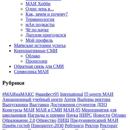
МАИ Хобби
Один день в...
Как, зачем и почему?
Терминология
мАи подкасты
Чё по науке
Диплом пригодился
Мой профиль
Маёвские истории успеха
Корпоративные СМИ
Облако
Пропеллер
Обратная связь для СМИ
Символика МАИ
Рубрики
#МАИнаМАКС
#маифест95
International
IT-центр МАИ
Авиационный учебный центр
Артек
Выборы ректора
Выпускники
Выставки
Достижения студентов
ДПО
Конкурсы
МАИ
МАИ в СМИ
МАИ-95
Мероприятия для
школьников
Награды и премии
Наука
НИРС
Новости
Облако
Образование 2.0
Общество
ПИШ
Предуниверсарий МАИ
Приём гостей
Приоритет-2030
Рейтинги
Ректор
Ректорат