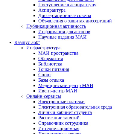
Поступление в аспирантуру
Аспирантура
Диссертационные советы
Объявления о защитах диссертаций
Публикационная активность
Информация для авторов
Научные издания МАИ
Кампус 360°
Инфраструктура
МАИ пространства
Общежития
Библиотека
Точки питания
Спорт
Базы отдыха
Медицинский центр МАИ
Ивент-центр МАИ
Онлайн-сервисы
Электронные платежи
Электронная образовательная среда
Личный кабинет студента
Расписание занятий
Справочник сотрудника
Интернет-приёмная
Хронометраж текста