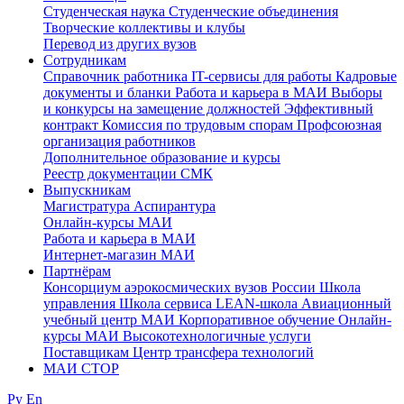
Студенческая наука
Студенческие объединения
Творческие коллективы и клубы
Перевод из других вузов
Сотрудникам
Cправочник работника
IT-сервисы для работы
Кадровые
документы и бланки
Работа и карьера в МАИ
Выборы
и конкурсы на замещение должностей
Эффективный
контракт
Комиссия по трудовым спорам
Профсоюзная
организация работников
Дополнительное образование и курсы
Реестр документации СМК
Выпускникам
Магистратура
Аспирантура
Онлайн-курсы МАИ
Работа и карьера в МАИ
Интернет-магазин МАИ
Партнёрам
Консорциум аэрокосмических вузов России
Школа
управления
Школа сервиса
LEAN-школа
Авиационный
учебный центр МАИ
Корпоративное обучение
Онлайн-
курсы МАИ
Высокотехнологичные услуги
Поставщикам
Центр трансфера технологий
МАИ СТОР
Ру
En