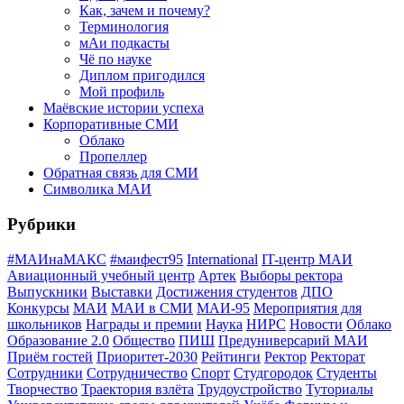
Как, зачем и почему?
Терминология
мАи подкасты
Чё по науке
Диплом пригодился
Мой профиль
Маёвские истории успеха
Корпоративные СМИ
Облако
Пропеллер
Обратная связь для СМИ
Символика МАИ
Рубрики
#МАИнаМАКС
#маифест95
International
IT-центр МАИ
Авиационный учебный центр
Артек
Выборы ректора
Выпускники
Выставки
Достижения студентов
ДПО
Конкурсы
МАИ
МАИ в СМИ
МАИ-95
Мероприятия для
школьников
Награды и премии
Наука
НИРС
Новости
Облако
Образование 2.0
Общество
ПИШ
Предуниверсарий МАИ
Приём гостей
Приоритет-2030
Рейтинги
Ректор
Ректорат
Сотрудники
Сотрудничество
Спорт
Студгородок
Студенты
Творчество
Траектория взлёта
Трудоустройство
Туториалы