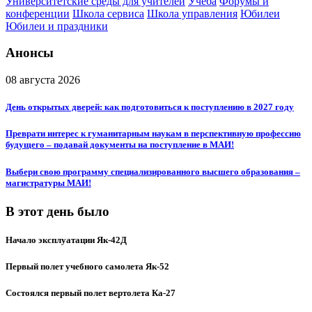
Университетские среды для учителей
Учёба
Форумы и
конференции
Школа сервиса
Школа управления
Юбилеи
Юбилеи и праздники
Анонсы
08 августа 2026
День открытых дверей: как подготовиться к поступлению в 2027 году
Преврати интерес к гуманитарным наукам в перспективную профессию
будущего – подавай документы на поступление в МАИ!
Выбери свою программу специализированного высшего образования –
магистратуры МАИ!
В этот день было
Начало эксплуатации Як-42Д
Первый полет учебного самолета Як-52
Состоялся первый полет вертолета Ка-27