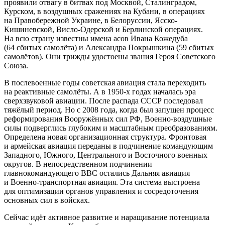
проявили отвагу в битвах под Москвой, Сталинградом,
Курском, в воздушных сражениях на Кубани, в операциях
на Правобережной Украине, в Белоруссии, Ясско-
Кишиневской, Висло-Одерской и Берлинской операциях.
На всю страну известны имена асов Ивана Кожедуба
(64 сбитых самолёта) и Александра Покрышкина (59 сбитых
самолётов). Они трижды удостоены звания Героя Советского
Союза.
В послевоенные годы советская авиация стала переходить
на реактивные самолёты. А в 1950-х годах началась эра
сверхзвуковой авиации. После распада СССР последовал
тяжёлый период. Но с 2008 года, когда был запущен процесс
реформирования Вооружённых сил РФ, Военно-воздушные
силы подверглись глубоким и масштабным преобразованиям.
Определена новая организационная структура. Фронтовая
и армейская авиация переданы в подчинение командующим
Западного, Южного, Центрального и Восточного военных
округов. В непосредственном подчинении
главнокомандующего ВВС остались Дальняя авиация
и Военно-транспортная авиация. Эта система выстроена
для оптимизации органов управления и сосредоточения
основных сил в войсках.
Сейчас идёт активное развитие и наращивание потенциала