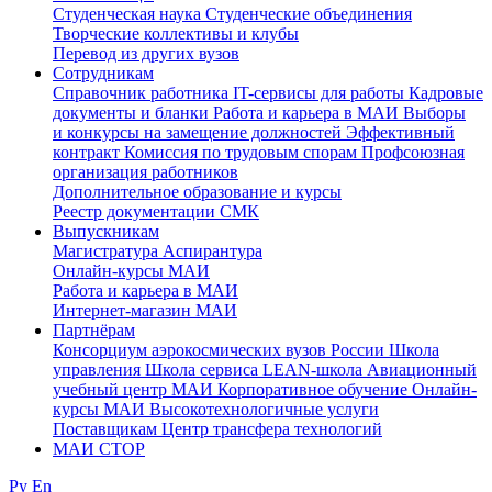
Студенческая наука
Студенческие объединения
Творческие коллективы и клубы
Перевод из других вузов
Сотрудникам
Cправочник работника
IT-сервисы для работы
Кадровые
документы и бланки
Работа и карьера в МАИ
Выборы
и конкурсы на замещение должностей
Эффективный
контракт
Комиссия по трудовым спорам
Профсоюзная
организация работников
Дополнительное образование и курсы
Реестр документации СМК
Выпускникам
Магистратура
Аспирантура
Онлайн-курсы МАИ
Работа и карьера в МАИ
Интернет-магазин МАИ
Партнёрам
Консорциум аэрокосмических вузов России
Школа
управления
Школа сервиса
LEAN-школа
Авиационный
учебный центр МАИ
Корпоративное обучение
Онлайн-
курсы МАИ
Высокотехнологичные услуги
Поставщикам
Центр трансфера технологий
МАИ СТОР
Ру
En