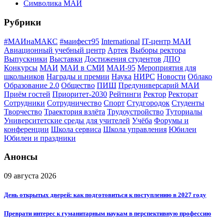
Символика МАИ
Рубрики
#МАИнаМАКС
#маифест95
International
IT-центр МАИ
Авиационный учебный центр
Артек
Выборы ректора
Выпускники
Выставки
Достижения студентов
ДПО
Конкурсы
МАИ
МАИ в СМИ
МАИ-95
Мероприятия для
школьников
Награды и премии
Наука
НИРС
Новости
Облако
Образование 2.0
Общество
ПИШ
Предуниверсарий МАИ
Приём гостей
Приоритет-2030
Рейтинги
Ректор
Ректорат
Сотрудники
Сотрудничество
Спорт
Студгородок
Студенты
Творчество
Траектория взлёта
Трудоустройство
Туториалы
Университетские среды для учителей
Учёба
Форумы и
конференции
Школа сервиса
Школа управления
Юбилеи
Юбилеи и праздники
Анонсы
09 августа 2026
День открытых дверей: как подготовиться к поступлению в 2027 году
Преврати интерес к гуманитарным наукам в перспективную профессию