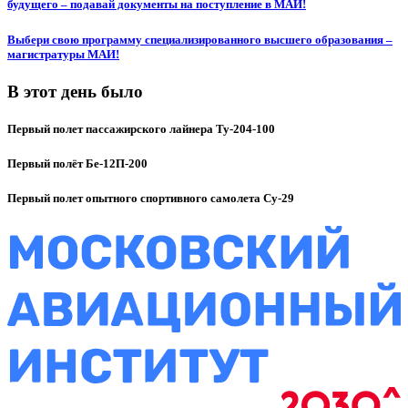
будущего – подавай документы на поступление в МАИ!
Выбери свою программу специализированного высшего образования –
магистратуры МАИ!
В этот день было
Первый полет пассажирского лайнера Ту-204-100
Первый полёт Бе-12П-200
Первый полет опытного спортивного самолета Су-29