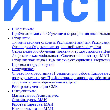
Школьникам
Приёмная комиссия
Обучение и мероприятия для школь
Студентам
Личный кабинет студента
Расписание занятий
Расписани
Стипендии
Оформление социальной карты студента
Отдел целевого обучения, практик и трудоустройства
Цен
Академическая мобильность
Совместный институт МА
Студенческая наука
Студенческие объединения
Творческ
Перевод из других вузов
Сотрудникам
Cправочник работника
IT-сервисы для работы
Кадровые 
по трудовым спорам
Профсоюзная организация работник
Дополнительное образование и курсы
Реестр документации СМК
Выпускникам
Магистратура
Аспирантура
Онлайн-курсы МАИ
Работа и карьера в МАИ
Интернет-магазин МАИ