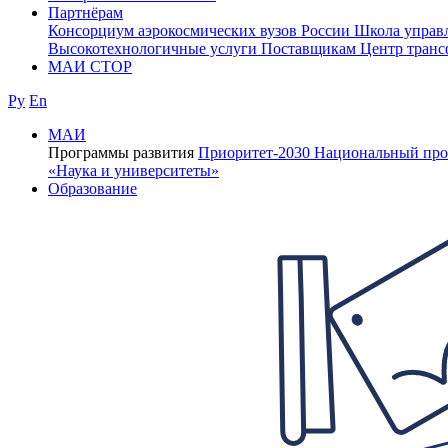
Партнёрам
Консорциум аэрокосмических вузов России
Школа управ
Высокотехнологичные услуги
Поставщикам
Центр транс
МАИ СТОР
Ру
En
МАИ
Программы развития
Приоритет-2030
Национальный про
«Наука и университеты»
Образование