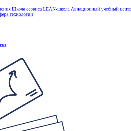
ления
Школа сервиса
LEAN-школа
Авиационный учебный цен
фера технологий
ект