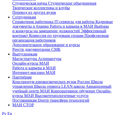
Студенческая наука
Студенческие объединения
Творческие коллективы и клубы
Перевод из других вузов
Сотрудникам
Cправочник работника
IT-сервисы для работы
Кадровые
документы и бланки
Работа и карьера в МАИ
Выборы
и конкурсы на замещение должностей
Эффективный
контракт
Комиссия по трудовым спорам
Профсоюзная
организация работников
Дополнительное образование и курсы
Реестр документации СМК
Выпускникам
Магистратура
Аспирантура
Онлайн-курсы МАИ
Работа и карьера в МАИ
Интернет-магазин МАИ
Партнёрам
Консорциум аэрокосмических вузов России
Школа
управления
Школа сервиса
LEAN-школа
Авиационный
учебный центр МАИ
Корпоративное обучение
Онлайн-
курсы МАИ
Высокотехнологичные услуги
Поставщикам
Центр трансфера технологий
МАИ СТОР
Ру
En