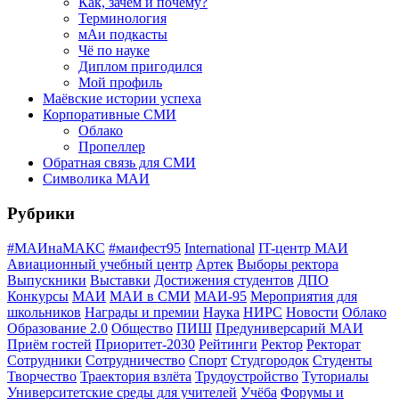
Как, зачем и почему?
Терминология
мАи подкасты
Чё по науке
Диплом пригодился
Мой профиль
Маёвские истории успеха
Корпоративные СМИ
Облако
Пропеллер
Обратная связь для СМИ
Символика МАИ
Рубрики
#МАИнаМАКС
#маифест95
International
IT-центр МАИ
Авиационный учебный центр
Артек
Выборы ректора
Выпускники
Выставки
Достижения студентов
ДПО
Конкурсы
МАИ
МАИ в СМИ
МАИ-95
Мероприятия для
школьников
Награды и премии
Наука
НИРС
Новости
Облако
Образование 2.0
Общество
ПИШ
Предуниверсарий МАИ
Приём гостей
Приоритет-2030
Рейтинги
Ректор
Ректорат
Сотрудники
Сотрудничество
Спорт
Студгородок
Студенты
Творчество
Траектория взлёта
Трудоустройство
Туториалы
Университетские среды для учителей
Учёба
Форумы и