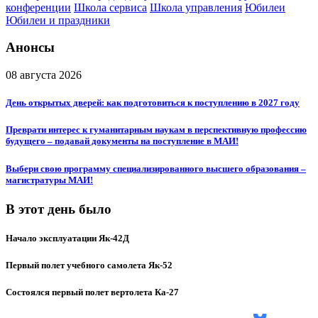
конференции
Школа сервиса
Школа управления
Юбилеи
Юбилеи и праздники
Анонсы
08 августа 2026
День открытых дверей: как подготовиться к поступлению в 2027 году
Преврати интерес к гуманитарным наукам в перспективную профессию
будущего – подавай документы на поступление в МАИ!
Выбери свою программу специализированного высшего образования –
магистратуры МАИ!
В этот день было
Начало эксплуатации Як-42Д
Первый полет учебного самолета Як-52
Состоялся первый полет вертолета Ка-27