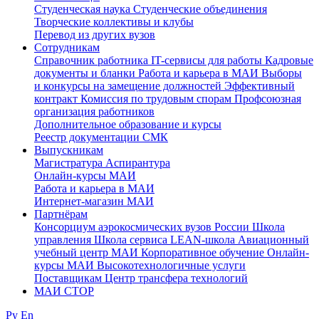
Студенческая наука
Студенческие объединения
Творческие коллективы и клубы
Перевод из других вузов
Сотрудникам
Cправочник работника
IT-сервисы для работы
Кадровые
документы и бланки
Работа и карьера в МАИ
Выборы
и конкурсы на замещение должностей
Эффективный
контракт
Комиссия по трудовым спорам
Профсоюзная
организация работников
Дополнительное образование и курсы
Реестр документации СМК
Выпускникам
Магистратура
Аспирантура
Онлайн-курсы МАИ
Работа и карьера в МАИ
Интернет-магазин МАИ
Партнёрам
Консорциум аэрокосмических вузов России
Школа
управления
Школа сервиса
LEAN-школа
Авиационный
учебный центр МАИ
Корпоративное обучение
Онлайн-
курсы МАИ
Высокотехнологичные услуги
Поставщикам
Центр трансфера технологий
МАИ СТОР
Ру
En