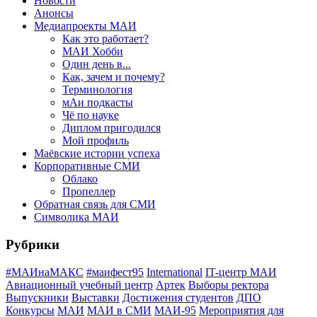
Новости
Анонсы
Медиапроекты МАИ
Как это работает?
МАИ Хобби
Один день в...
Как, зачем и почему?
Терминология
мАи подкасты
Чё по науке
Диплом пригодился
Мой профиль
Маёвские истории успеха
Корпоративные СМИ
Облако
Пропеллер
Обратная связь для СМИ
Символика МАИ
Рубрики
#МАИнаМАКС
#маифест95
International
IT-центр МАИ
Авиационный учебный центр
Артек
Выборы ректора
Выпускники
Выставки
Достижения студентов
ДПО
Конкурсы
МАИ
МАИ в СМИ
МАИ-95
Мероприятия для