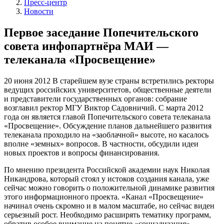
Пресс-центр
Новости
Первое заседание Попечительского
совета инфопартнёра МАИ —
телеканала «Просвещение»
20 июня 2012
В старейшем вузе страны встретились ректоры
ведущих российских университетов, общественные деятели
и представители государственных органов: собрание
возглавил ректор МГУ Виктор Садовничий. С марта 2012
года он является главой Попечительского совета телеканала
«Просвещение». Обсуждение планов дальнейшего развития
телеканала проходило на «заоблачной» высоте, но касалось
вполне «земных» вопросов. В частности, обсудили идеи
новых проектов и вопросы финансирования.
По мнению президента Российской академии наук Николая
Никандрова, который стоял у истоков создания канала, уже
сейчас можно говорить о положительной динамике развития
этого информационного проекта. «Канал «Просвещение»
начинал очень скромно и в малом масштабе, но сейчас виден
серьезный рост. Необходимо расширять тематику программ,
обратив особое внимание на понятие «социализация», —