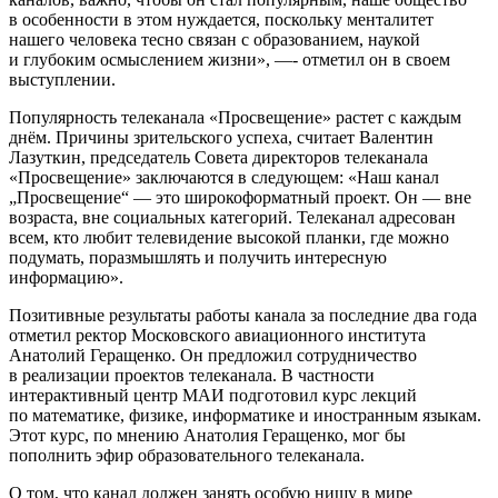
в особенности в этом нуждается, поскольку менталитет
нашего человека тесно связан с образованием, наукой
и глубоким осмыслением жизни», —- отметил он в своем
выступлении.
Популярность телеканала «Просвещение» растет с каждым
днём. Причины зрительского успеха, считает Валентин
Лазуткин, председатель Совета директоров телеканала
«Просвещение» заключаются в следующем: «Наш канал
„Просвещение“ — это широкоформатный проект. Он — вне
возраста, вне социальных категорий. Телеканал адресован
всем, кто любит телевидение высокой планки, где можно
подумать, поразмышлять и получить интересную
информацию».
Позитивные результаты работы канала за последние два года
отметил ректор Московского авиационного института
Анатолий Геращенко. Он предложил сотрудничество
в реализации проектов телеканала. В частности
интерактивный центр МАИ подготовил курс лекций
по математике, физике, информатике и иностранным языкам.
Этот курс, по мнению Анатолия Геращенко, мог бы
пополнить эфир образовательного телеканала.
О том, что канал должен занять особую нишу в мире