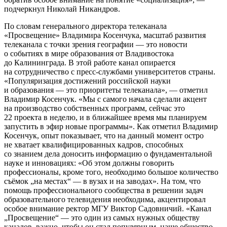
подчеркнул Николай Никандров.
По словам генерального директора телеканала
«Просвещение» Владимира Косенчука, масштаб развития
телеканала с точки зрения географии — это новости
о событиях в мире образования от Владивостока
до Калининграда. В этой работе канал опирается
на сотрудничество с пресс-службами университетов страны.
«Популяризация достижений российской науки
и образования — это приоритеты телеканала», — отметил
Владимир Косенчук. «Мы с самого начала сделали акцент
на производство собственных программ, сейчас это
22 проекта в неделю, и в ближайшее время мы планируем
запустить в эфир новые программы». Как отметил Владимир
Косенчук, опыт показывает, что на данный момент остро
не хватает квалифицированных кадров, способных
со знанием дела доносить информацию о фундаментальной
науке и инновациях: «Об этом должны говорить
профессионалы, кроме того, необходимо большое количество
съёмок „на местах“ — в вузах и на заводах». На том, что
помощь профессионального сообщества в решении задач
образовательного телевидения необходима, акцентировал
особое внимание ректор МГУ Виктор Садовничий. «Канал
„Просвещение“ — это один из самых нужных обществу
каналов, важно, чтобы он стал популярным, наше общество