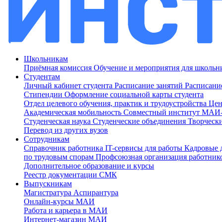
Школьникам
Приёмная комиссия
Обучение и мероприятия для школь
Студентам
Личный кабинет студента
Расписание занятий
Расписани
Стипендии
Оформление социальной карты студента
Отдел целевого обучения, практик и трудоустройства
Цен
Академическая мобильность
Совместный институт МА
Студенческая наука
Студенческие объединения
Творческ
Перевод из других вузов
Сотрудникам
Cправочник работника
IT-сервисы для работы
Кадровые 
по трудовым спорам
Профсоюзная организация работник
Дополнительное образование и курсы
Реестр документации СМК
Выпускникам
Магистратура
Аспирантура
Онлайн-курсы МАИ
Работа и карьера в МАИ
Интернет-магазин МАИ