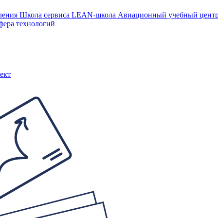
ления
Школа сервиса
LEAN-школа
Авиационный учебный цен
фера технологий
ект