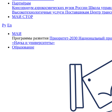
Партнёрам
Консорциум аэрокосмических вузов России
Школа управ
Высокотехнологичные услуги
Поставщикам
Центр транс
МАИ СТОР
Ру
En
МАИ
Программы развития
Приоритет-2030
Национальный про
«Наука и университеты»
Образование