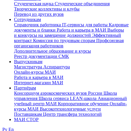
Студенческая наука
Студенческие объединения
Творческие коллективы и клубы
Перевод из других вузов
Сотрудникам
Cправочник работника
IT-сервисы для работы
Кадровые
документы и бланки
Работа и карьера в МАИ
Выборы
и конкурсы на замещение должностей
Эффективный
контракт
Комиссия по трудовым спорам
Профсоюзная
организация работников
Дополнительное образование и курсы
Реестр документации СМК
Выпускникам
Магистратура
Аспирантура
Онлайн-курсы МАИ
Работа и карьера в МАИ
Интернет-магазин МАИ
Партнёрам
Консорциум аэрокосмических вузов России
Школа
управления
Школа сервиса
LEAN-школа
Авиационный
учебный центр МАИ
Корпоративное обучение
Онлайн-
курсы МАИ
Высокотехнологичные услуги
Поставщикам
Центр трансфера технологий
МАИ СТОР
Ру
En