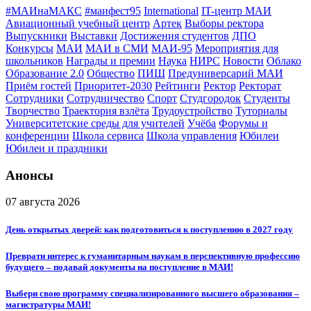
#МАИнаМАКС
#маифест95
International
IT-центр МАИ
Авиационный учебный центр
Артек
Выборы ректора
Выпускники
Выставки
Достижения студентов
ДПО
Конкурсы
МАИ
МАИ в СМИ
МАИ-95
Мероприятия для
школьников
Награды и премии
Наука
НИРС
Новости
Облако
Образование 2.0
Общество
ПИШ
Предуниверсарий МАИ
Приём гостей
Приоритет-2030
Рейтинги
Ректор
Ректорат
Сотрудники
Сотрудничество
Спорт
Студгородок
Студенты
Творчество
Траектория взлёта
Трудоустройство
Туториалы
Университетские среды для учителей
Учёба
Форумы и
конференции
Школа сервиса
Школа управления
Юбилеи
Юбилеи и праздники
Анонсы
07 августа 2026
День открытых дверей: как подготовиться к поступлению в 2027 году
Преврати интерес к гуманитарным наукам в перспективную профессию
будущего – подавай документы на поступление в МАИ!
Выбери свою программу специализированного высшего образования –
магистратуры МАИ!