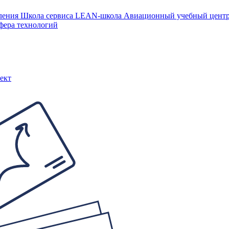
ления
Школа сервиса
LEAN-школа
Авиационный учебный цен
фера технологий
ект