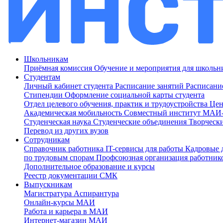
Школьникам
Приёмная комиссия
Обучение и мероприятия для школь
Студентам
Личный кабинет студента
Расписание занятий
Расписани
Стипендии
Оформление социальной карты студента
Отдел целевого обучения, практик и трудоустройства
Цен
Академическая мобильность
Совместный институт МА
Студенческая наука
Студенческие объединения
Творческ
Перевод из других вузов
Сотрудникам
Cправочник работника
IT-сервисы для работы
Кадровые 
по трудовым спорам
Профсоюзная организация работник
Дополнительное образование и курсы
Реестр документации СМК
Выпускникам
Магистратура
Аспирантура
Онлайн-курсы МАИ
Работа и карьера в МАИ
Интернет-магазин МАИ