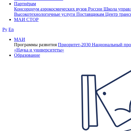
Партнёрам
Консорциум аэрокосмических вузов России
Школа управ
Высокотехнологичные услуги
Поставщикам
Центр транс
МАИ СТОР
Ру
En
МАИ
Программы развития
Приоритет-2030
Национальный про
«Наука и университеты»
Образование