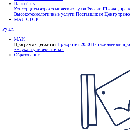
Партнёрам
Консорциум аэрокосмических вузов России
Школа управ
Высокотехнологичные услуги
Поставщикам
Центр транс
МАИ СТОР
Ру
En
МАИ
Программы развития
Приоритет-2030
Национальный про
«Наука и университеты»
Образование