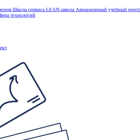
ления
Школа сервиса
LEAN-школа
Авиационный учебный цен
фера технологий
ект