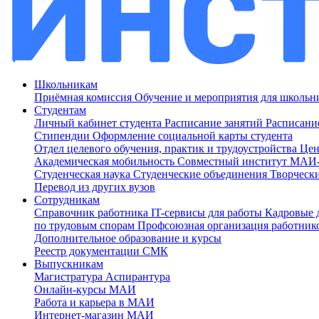
Школьникам
Приёмная комиссия
Обучение и мероприятия для школь
Студентам
Личный кабинет студента
Расписание занятий
Расписани
Стипендии
Оформление социальной карты студента
Отдел целевого обучения, практик и трудоустройства
Цен
Академическая мобильность
Совместный институт МА
Студенческая наука
Студенческие объединения
Творческ
Перевод из других вузов
Сотрудникам
Cправочник работника
IT-сервисы для работы
Кадровые 
по трудовым спорам
Профсоюзная организация работник
Дополнительное образование и курсы
Реестр документации СМК
Выпускникам
Магистратура
Аспирантура
Онлайн-курсы МАИ
Работа и карьера в МАИ
Интернет-магазин МАИ