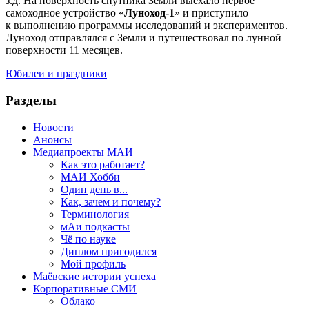
з.д. На поверхность спутника Земли выехало первое
самоходное устройство «
Луноход-1
» и приступило
к выполнению программы исследований и экспериментов.
Луноход отправлялся с Земли и путешествовал по лунной
поверхности 11 месяцев.
Юбилеи и праздники
Разделы
Новости
Анонсы
Медиапроекты МАИ
Как это работает?
МАИ Хобби
Один день в...
Как, зачем и почему?
Терминология
мАи подкасты
Чё по науке
Диплом пригодился
Мой профиль
Маёвские истории успеха
Корпоративные СМИ
Облако