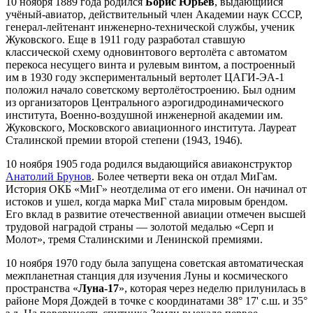
10 ноября 1889 года родился
Борис Юрьев
, выдающийся
учёный-авиатор, действительный член Академии наук СССР,
генерал-лейтенант инженерно-технической службы, ученик
Жуковского. Еще в 1911 году разработал ставшую
классической схему одновинтового вертолёта с автоматом
перекоса несущего винта и рулевым винтом, а построенный
им в 1930 году экспериментальный вертолет ЦАГИ-ЭА-1
положил начало советскому вертолётостроению. Был одним
из организаторов Центрального аэрогидродинамического
института, Военно-воздушной инженерной академии им.
Жуковского, Московского авиационного института. Лауреат
Сталинской премии второй степени (1943, 1946).
10 ноября 1905 года родился выдающийся авиаконструктор
Анатолий Брунов
. Более четверти века он отдал МиГам.
История ОКБ «МиГ» неотделима от его имени. Он начинал от
истоков и ушел, когда марка МиГ стала мировым брендом.
Его вклад в развитие отечественной авиации отмечен высшей
трудовой наградой страны — золотой медалью «Серп и
Молот», тремя Сталинскими и Ленинской премиями.
10 ноября 1970 году была запущена советская автоматическая
межпланетная станция для изучения Луны и космического
пространства «
Луна-17
», которая через неделю прилунилась в
районе Моря Дождей в точке с координатами 38° 17' с.ш. и 35°