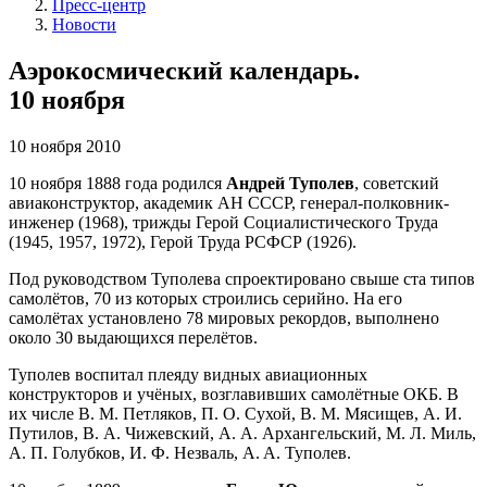
Пресс-центр
Новости
Аэрокосмический календарь.
10 ноября
10 ноября 2010
10 ноября 1888 года родился
Андрей Туполев
, советский
авиаконструктор, академик АН СССР, генерал-полковник-
инженер (1968), трижды Герой Социалистического Труда
(1945, 1957, 1972), Герой Труда РСФСР (1926).
Под руководством Туполева спроектировано свыше ста типов
самолётов, 70 из которых строились серийно. На его
самолётах установлено 78 мировых рекордов, выполнено
около 30 выдающихся перелётов.
Туполев воспитал плеяду видных авиационных
конструкторов и учёных, возглавивших самолётные ОКБ. В
их числе В. М. Петляков, П. О. Сухой, В. М. Мясищев, А. И.
Путилов, В. А. Чижевский, А. А. Архангельский, М. Л. Миль,
А. П. Голубков, И. Ф. Незваль, A. A. Туполев.