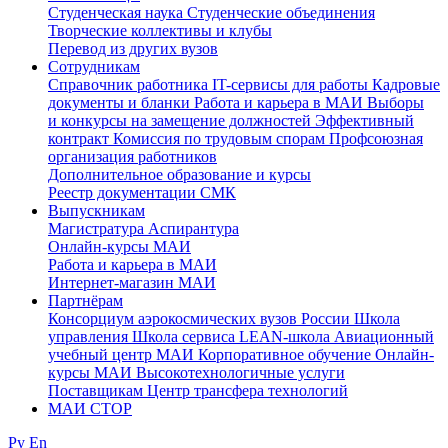
Студенческая наука
Студенческие объединения
Творческие коллективы и клубы
Перевод из других вузов
Сотрудникам
Cправочник работника
IT-сервисы для работы
Кадровые
документы и бланки
Работа и карьера в МАИ
Выборы
и конкурсы на замещение должностей
Эффективный
контракт
Комиссия по трудовым спорам
Профсоюзная
организация работников
Дополнительное образование и курсы
Реестр документации СМК
Выпускникам
Магистратура
Аспирантура
Онлайн-курсы МАИ
Работа и карьера в МАИ
Интернет-магазин МАИ
Партнёрам
Консорциум аэрокосмических вузов России
Школа
управления
Школа сервиса
LEAN-школа
Авиационный
учебный центр МАИ
Корпоративное обучение
Онлайн-
курсы МАИ
Высокотехнологичные услуги
Поставщикам
Центр трансфера технологий
МАИ СТОР
Ру
En