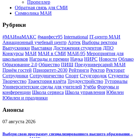
Пропеллер
Обратная связь для СМИ
Символика МАИ
Рубрики
#МАИнаМАКС
#маифест95
International
IT-центр МАИ
Авиационный учебный центр
Артек
Выборы ректора
Выпускники
Выставки
Достижения студентов
ДПО
Конкурсы
МАИ
МАИ в СМИ
МАИ-95
Мероприятия для
школьников
Награды и премии
Наука
НИРС
Новости
Облако
Образование 2.0
Общество
ПИШ
Предуниверсарий МАИ
Приём гостей
Приоритет-2030
Рейтинги
Ректор
Ректорат
Сотрудники
Сотрудничество
Спорт
Студгородок
Студенты
Творчество
Траектория взлёта
Трудоустройство
Туториалы
Университетские среды для учителей
Учёба
Форумы и
конференции
Школа сервиса
Школа управления
Юбилеи
Юбилеи и праздники
Анонсы
07 августа 2026
Выбери свою программу специализированного высшего образования –