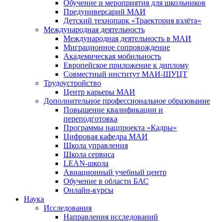
Обучение и мероприятия для школьников
Предуниверсарий МАИ
Детский технопарк «Траектория взлёта»
Международная деятельность
Международная деятельность в МАИ
Миграционное сопровождение
Академическая мобильность
Европейское приложение к диплому
Совместный институт МАИ-ШУЦТ
Трудоустройство
Центр карьеры МАИ
Дополнительное профессиональное образование
Повышение квалификации и
переподготовка
Программы нацпроекта «Кадры»
Цифровая кафедра МАИ
Школа управления
Школа сервиса
LEAN-школа
Авиационный учебный центр
Обучение в области БАС
Онлайн-курсы
Наука
Исследования
Направления исследований