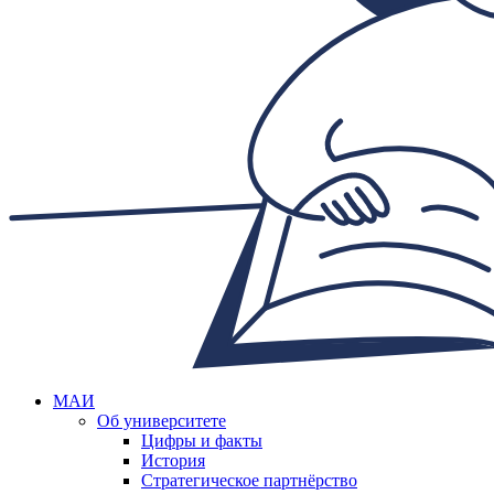
МАИ
Об университете
Цифры и факты
История
Стратегическое партнёрство