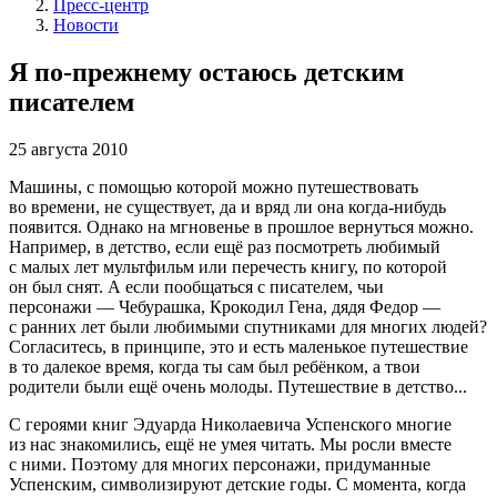
Пресс-центр
Новости
Я по-прежнему остаюсь детским
писателем
25 августа 2010
Машины, с помощью которой можно путешествовать
во времени, не существует, да и вряд ли она когда-нибудь
появится. Однако на мгновенье в прошлое вернуться можно.
Например, в детство, если ещё раз посмотреть любимый
с малых лет мультфильм или перечесть книгу, по которой
он был снят. А если пообщаться с писателем, чьи
персонажи — Чебурашка, Крокодил Гена, дядя Федор —
с ранних лет были любимыми спутниками для многих людей?
Согласитесь, в принципе, это и есть маленькое путешествие
в то далекое время, когда ты сам был ребёнком, а твои
родители были ещё очень молоды. Путешествие в детство...
С героями книг Эдуарда Николаевича Успенского многие
из нас знакомились, ещё не умея читать. Мы росли вместе
с ними. Поэтому для многих персонажи, придуманные
Успенским, символизируют детские годы. С момента, когда