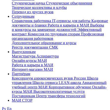
Студенческая наука
Студенческие объединения
Творческие коллективы и клубы
Перевод из других вузов
Сотрудникам
Cправочник работника
IT-сервисы для работы
Кадровые
документы и бланки
Работа и карьера в МАИ
Выборы
и конкурсы на замещение должностей
Эффективный
контракт
Комиссия по трудовым спорам
Профсоюзная
организация работников
Дополнительное образование и курсы
Реестр документации СМК
Выпускникам
Магистратура
Аспирантура
Онлайн-курсы МАИ
Работа и карьера в МАИ
Интернет-магазин МАИ
Партнёрам
Консорциум аэрокосмических вузов России
Школа
управления
Школа сервиса
LEAN-школа
Авиационный
учебный центр МАИ
Корпоративное обучение
Онлайн-
курсы МАИ
Высокотехнологичные услуги
Поставщикам
Центр трансфера технологий
МАИ СТОР
Ру
En