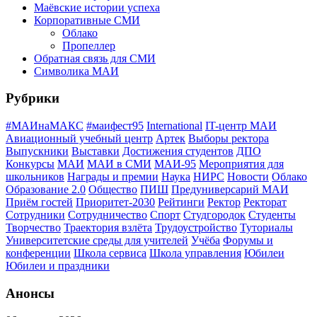
Маёвские истории успеха
Корпоративные СМИ
Облако
Пропеллер
Обратная связь для СМИ
Символика МАИ
Рубрики
#МАИнаМАКС
#маифест95
International
IT-центр МАИ
Авиационный учебный центр
Артек
Выборы ректора
Выпускники
Выставки
Достижения студентов
ДПО
Конкурсы
МАИ
МАИ в СМИ
МАИ-95
Мероприятия для
школьников
Награды и премии
Наука
НИРС
Новости
Облако
Образование 2.0
Общество
ПИШ
Предуниверсарий МАИ
Приём гостей
Приоритет-2030
Рейтинги
Ректор
Ректорат
Сотрудники
Сотрудничество
Спорт
Студгородок
Студенты
Творчество
Траектория взлёта
Трудоустройство
Туториалы
Университетские среды для учителей
Учёба
Форумы и
конференции
Школа сервиса
Школа управления
Юбилеи
Юбилеи и праздники
Анонсы