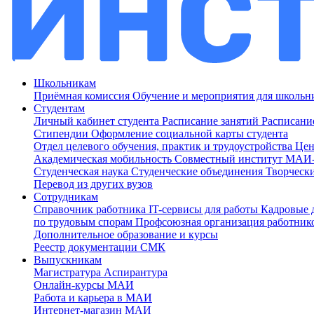
Школьникам
Приёмная комиссия
Обучение и мероприятия для школь
Студентам
Личный кабинет студента
Расписание занятий
Расписани
Стипендии
Оформление социальной карты студента
Отдел целевого обучения, практик и трудоустройства
Цен
Академическая мобильность
Совместный институт МА
Студенческая наука
Студенческие объединения
Творческ
Перевод из других вузов
Сотрудникам
Cправочник работника
IT-сервисы для работы
Кадровые 
по трудовым спорам
Профсоюзная организация работник
Дополнительное образование и курсы
Реестр документации СМК
Выпускникам
Магистратура
Аспирантура
Онлайн-курсы МАИ
Работа и карьера в МАИ
Интернет-магазин МАИ