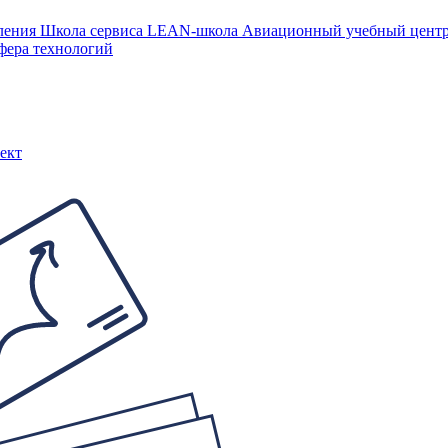
ления
Школа сервиса
LEAN-школа
Авиационный учебный цен
фера технологий
ект