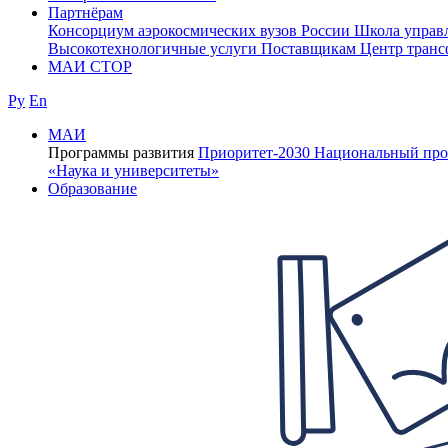
Партнёрам
Консорциум аэрокосмических вузов России
Школа управ
Высокотехнологичные услуги
Поставщикам
Центр транс
МАИ СТОР
Ру
En
МАИ
Программы развития
Приоритет-2030
Национальный про
«Наука и университеты»
Образование