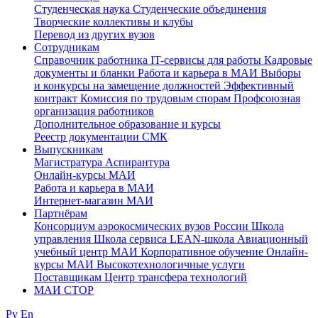
Студенческая наука
Студенческие объединения
Творческие коллективы и клубы
Перевод из других вузов
Сотрудникам
Cправочник работника
IT-сервисы для работы
Кадровые
документы и бланки
Работа и карьера в МАИ
Выборы
и конкурсы на замещение должностей
Эффективный
контракт
Комиссия по трудовым спорам
Профсоюзная
организация работников
Дополнительное образование и курсы
Реестр документации СМК
Выпускникам
Магистратура
Аспирантура
Онлайн-курсы МАИ
Работа и карьера в МАИ
Интернет-магазин МАИ
Партнёрам
Консорциум аэрокосмических вузов России
Школа
управления
Школа сервиса
LEAN-школа
Авиационный
учебный центр МАИ
Корпоративное обучение
Онлайн-
курсы МАИ
Высокотехнологичные услуги
Поставщикам
Центр трансфера технологий
МАИ СТОР
Ру
En