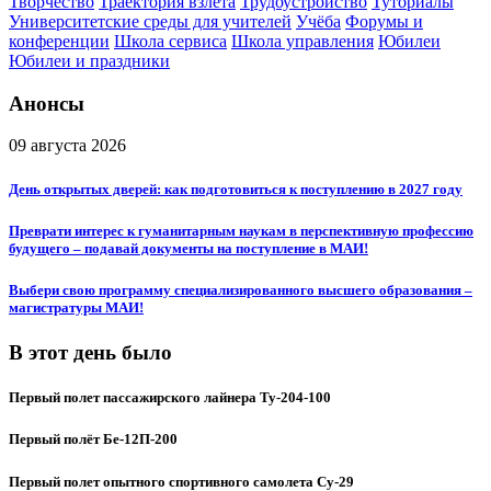
Творчество
Траектория взлёта
Трудоустройство
Туториалы
Университетские среды для учителей
Учёба
Форумы и
конференции
Школа сервиса
Школа управления
Юбилеи
Юбилеи и праздники
Анонсы
09 августа 2026
День открытых дверей: как подготовиться к поступлению в 2027 году
Преврати интерес к гуманитарным наукам в перспективную профессию
будущего – подавай документы на поступление в МАИ!
Выбери свою программу специализированного высшего образования –
магистратуры МАИ!
В этот день было
Первый полет пассажирского лайнера Ту-204-100
Первый полёт Бе-12П-200
Первый полет опытного спортивного самолета Су-29