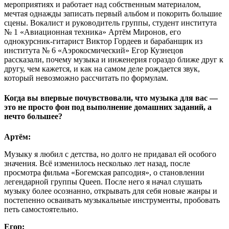
мероприятиях и работает над собственным материалом,
мечтая однажды записать первый альбом и покорить большие
сцены. Вокалист и руководитель группы, студент института
№ 1 «Авиационная техника» Артём Миронов, его
однокурсник-гитарист Виктор Гордеев и барабанщик из
института № 6 «Аэрокосмический» Егор Кузнецов
рассказали, почему музыка и инженерия гораздо ближе друг к
другу, чем кажется, и как на самом деле рождается звук,
который невозможно рассчитать по формулам.
Когда вы впервые почувствовали, что музыка для вас —
это не просто фон под выполнение домашних заданий, а
нечто большее?
Артём:
Музыку я любил с детства, но долго не придавал ей особого
значения. Всё изменилось несколько лет назад, после
просмотра фильма «Богемская рапсодия», о становлении
легендарной группы Queen. После него я начал слушать
музыку более осознанно, открывать для себя новые жанры и
постепенно осваивать музыкальные инструменты, пробовать
петь самостоятельно.
Егор: