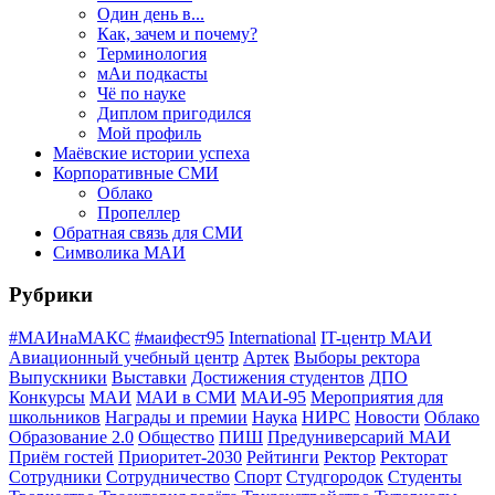
Один день в...
Как, зачем и почему?
Терминология
мАи подкасты
Чё по науке
Диплом пригодился
Мой профиль
Маёвские истории успеха
Корпоративные СМИ
Облако
Пропеллер
Обратная связь для СМИ
Символика МАИ
Рубрики
#МАИнаМАКС
#маифест95
International
IT-центр МАИ
Авиационный учебный центр
Артек
Выборы ректора
Выпускники
Выставки
Достижения студентов
ДПО
Конкурсы
МАИ
МАИ в СМИ
МАИ-95
Мероприятия для
школьников
Награды и премии
Наука
НИРС
Новости
Облако
Образование 2.0
Общество
ПИШ
Предуниверсарий МАИ
Приём гостей
Приоритет-2030
Рейтинги
Ректор
Ректорат
Сотрудники
Сотрудничество
Спорт
Студгородок
Студенты