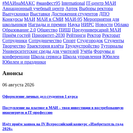
#МАИнаМАКС
#маифест95
International
IT-центр МАИ
Авиационный учебный центр
Артек
Выборы ректора
Выпускники
Выставки
Достижения студентов
ДПО
Конкурсы
МАИ
МАИ в СМИ
МАИ-95
Мероприятия для
школьников
Награды и премии
Наука
НИРС
Новости
Облако
Образование 2.0
Общество
ПИШ
Предуниверсарий МАИ
Приём гостей
Приоритет-2030
Рейтинги
Ректор
Ректорат
Сотрудники
Сотрудничество
Спорт
Студгородок
Студенты
Творчество
Траектория взлёта
Трудоустройство
Туториалы
Университетские среды для учителей
Учёба
Форумы и
конференции
Школа сервиса
Школа управления
Юбилеи
Юбилеи и праздники
Анонсы
06 августа 2026
Оформление личных дел студентов 1 курса
Поступление на платное в МАИ – твоя инвестиция в востребованную
инженерную и IT‑профессию
Идёт приём заявок на IV Всероссийский конкурс «Изобретатель года
2026»