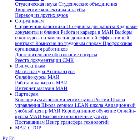
Студенческая наука
Студенческие объединения
Творческие коллективы и клубы
Перевод из других вузов
Сотрудникам
Cправочник работника
IT-сервисы для работы
Кадровые
документы и бланки
Работа и карьера в МАИ
Выборы
и конкурсы на замещение должностей
Эффективный
контракт
Комиссия по трудовым спорам
Профсоюзная
организация работников
Дополнительное образование и курсы
Реестр документации СМК
Выпускникам
Магистратура
Аспирантура
Онлайн-курсы МАИ
Работа и карьера в МАИ
Интернет-магазин МАИ
Партнёрам
Консорциум аэрокосмических вузов России
Школа
управления
Школа сервиса
LEAN-школа
Авиационный
учебный центр МАИ
Корпоративное обучение
Онлайн-
курсы МАИ
Высокотехнологичные услуги
Поставщикам
Центр трансфера технологий
МАИ СТОР
Ру
En