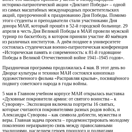
историко-патриотической акции «Диктант Победы» – одной
из самых масштабных международных просветительских
акций, приуроченной к празднованию Дня Победы. Помимо
этого студенты и преподаватели стали участниками Дня
донора МАИ, который прошёл в 52-й городской больнице. 29
апреля в честь Дня Великой Победы в МАИ провели мужской
турнир по баскетболу, в котором приняли участие 40 маёвцев
из различных институтов. А днём позднее в университете
состоялась студенческая военно-патриотическая конференция
«Историческая память и современность: к 81-й годовщине
Победы в Великой Отечественной войне 1941–1945 годов».
Праздничная программа продолжилась 4 мая. В этот день во
Дворце культуры и техники МАИ состоялся кинопоказ
художественного фильма «Расправляя крылья», посвящённого
подвигу советского народа в годы войны.
5 мая в Главном учебном корпусе МАИ открылась выставка
«Духовные покровители армии: от святого воинства – к
Суворову». Экспозиция включила портреты 16 святых,
которые считаются покровителями разных родов войск, и
Александра Суворова – как символа доблести, мужества и
веры. Главная задача проекта – продемонстрировать молодому
поколению неразрывную связь между православными
традициями, наследием героев прошлого и подвигами