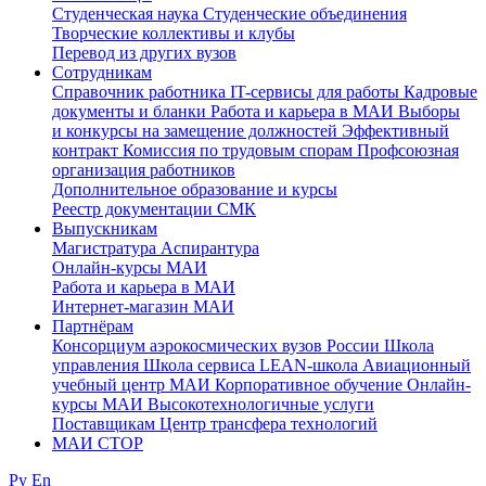
Студенческая наука
Студенческие объединения
Творческие коллективы и клубы
Перевод из других вузов
Сотрудникам
Cправочник работника
IT-сервисы для работы
Кадровые
документы и бланки
Работа и карьера в МАИ
Выборы
и конкурсы на замещение должностей
Эффективный
контракт
Комиссия по трудовым спорам
Профсоюзная
организация работников
Дополнительное образование и курсы
Реестр документации СМК
Выпускникам
Магистратура
Аспирантура
Онлайн-курсы МАИ
Работа и карьера в МАИ
Интернет-магазин МАИ
Партнёрам
Консорциум аэрокосмических вузов России
Школа
управления
Школа сервиса
LEAN-школа
Авиационный
учебный центр МАИ
Корпоративное обучение
Онлайн-
курсы МАИ
Высокотехнологичные услуги
Поставщикам
Центр трансфера технологий
МАИ СТОР
Ру
En