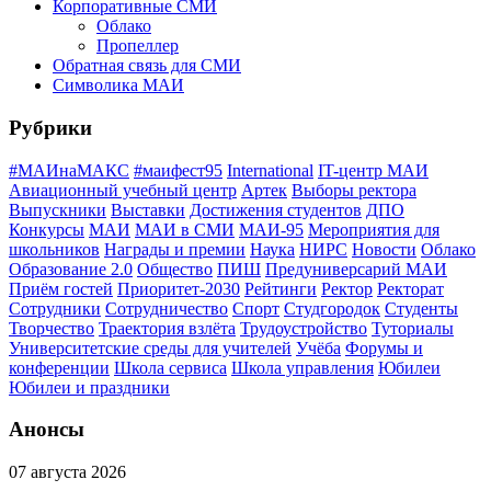
Корпоративные СМИ
Облако
Пропеллер
Обратная связь для СМИ
Символика МАИ
Рубрики
#МАИнаМАКС
#маифест95
International
IT-центр МАИ
Авиационный учебный центр
Артек
Выборы ректора
Выпускники
Выставки
Достижения студентов
ДПО
Конкурсы
МАИ
МАИ в СМИ
МАИ-95
Мероприятия для
школьников
Награды и премии
Наука
НИРС
Новости
Облако
Образование 2.0
Общество
ПИШ
Предуниверсарий МАИ
Приём гостей
Приоритет-2030
Рейтинги
Ректор
Ректорат
Сотрудники
Сотрудничество
Спорт
Студгородок
Студенты
Творчество
Траектория взлёта
Трудоустройство
Туториалы
Университетские среды для учителей
Учёба
Форумы и
конференции
Школа сервиса
Школа управления
Юбилеи
Юбилеи и праздники
Анонсы
07 августа 2026