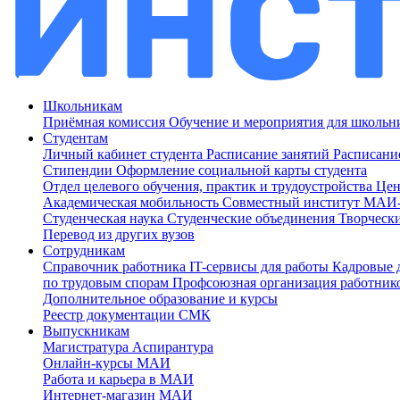
Школьникам
Приёмная комиссия
Обучение и мероприятия для школь
Студентам
Личный кабинет студента
Расписание занятий
Расписани
Стипендии
Оформление социальной карты студента
Отдел целевого обучения, практик и трудоустройства
Цен
Академическая мобильность
Совместный институт МА
Студенческая наука
Студенческие объединения
Творческ
Перевод из других вузов
Сотрудникам
Cправочник работника
IT-сервисы для работы
Кадровые 
по трудовым спорам
Профсоюзная организация работник
Дополнительное образование и курсы
Реестр документации СМК
Выпускникам
Магистратура
Аспирантура
Онлайн-курсы МАИ
Работа и карьера в МАИ
Интернет-магазин МАИ