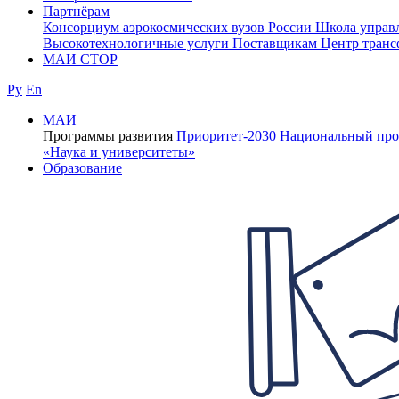
Партнёрам
Консорциум аэрокосмических вузов России
Школа управ
Высокотехнологичные услуги
Поставщикам
Центр транс
МАИ СТОР
Ру
En
МАИ
Программы развития
Приоритет-2030
Национальный про
«Наука и университеты»
Образование