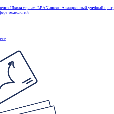
ления
Школа сервиса
LEAN-школа
Авиационный учебный цен
фера технологий
ект