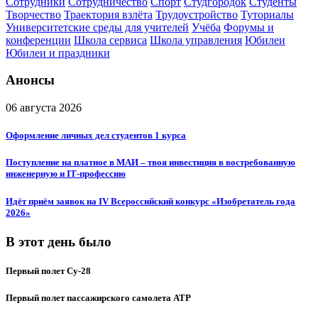
Сотрудники
Сотрудничество
Спорт
Студгородок
Студенты
Творчество
Траектория взлёта
Трудоустройство
Туториалы
Университетские среды для учителей
Учёба
Форумы и
конференции
Школа сервиса
Школа управления
Юбилеи
Юбилеи и праздники
Анонсы
06 августа 2026
Оформление личных дел студентов 1 курса
Поступление на платное в МАИ – твоя инвестиция в востребованную
инженерную и IT‑профессию
Идёт приём заявок на IV Всероссийский конкурс «Изобретатель года
2026»
В этот день было
Первый полет Су-28
Первый полет пассажирского самолета ATP