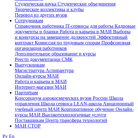
Студенческая наука
Студенческие объединения
Творческие коллективы и клубы
Перевод из других вузов
Сотрудникам
Cправочник работника
IT-сервисы для работы
Кадровые
документы и бланки
Работа и карьера в МАИ
Выборы
и конкурсы на замещение должностей
Эффективный
контракт
Комиссия по трудовым спорам
Профсоюзная
организация работников
Дополнительное образование и курсы
Реестр документации СМК
Выпускникам
Магистратура
Аспирантура
Онлайн-курсы МАИ
Работа и карьера в МАИ
Интернет-магазин МАИ
Партнёрам
Консорциум аэрокосмических вузов России
Школа
управления
Школа сервиса
LEAN-школа
Авиационный
учебный центр МАИ
Корпоративное обучение
Онлайн-
курсы МАИ
Высокотехнологичные услуги
Поставщикам
Центр трансфера технологий
МАИ СТОР
Ру
En