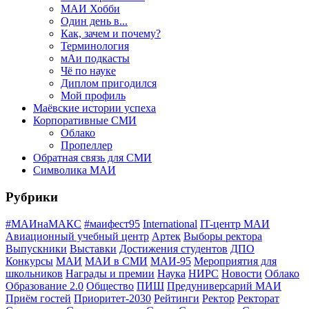
МАИ Хобби
Один день в...
Как, зачем и почему?
Терминология
мАи подкасты
Чё по науке
Диплом пригодился
Мой профиль
Маёвские истории успеха
Корпоративные СМИ
Облако
Пропеллер
Обратная связь для СМИ
Символика МАИ
Рубрики
#МАИнаМАКС
#маифест95
International
IT-центр МАИ
Авиационный учебный центр
Артек
Выборы ректора
Выпускники
Выставки
Достижения студентов
ДПО
Конкурсы
МАИ
МАИ в СМИ
МАИ-95
Мероприятия для
школьников
Награды и премии
Наука
НИРС
Новости
Облако
Образование 2.0
Общество
ПИШ
Предуниверсарий МАИ
Приём гостей
Приоритет-2030
Рейтинги
Ректор
Ректорат