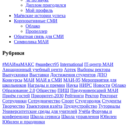
Диплом пригодился
Мой профиль
Маёвские истории успеха
Корпоративные СМИ
Облако
Пропеллер
Обратная связь для СМИ
Символика МАИ
Рубрики
#МАИнаМАКС
#маифест95
International
IT-центр МАИ
Авиационный учебный центр
Артек
Выборы ректора
Выпускники
Выставки
Достижения студентов
ДПО
Конкурсы
МАИ
МАИ в СМИ
МАИ-95
Мероприятия для
школьников
Награды и премии
Наука
НИРС
Новости
Облако
Образование 2.0
Общество
ПИШ
Предуниверсарий МАИ
Приём гостей
Приоритет-2030
Рейтинги
Ректор
Ректорат
Сотрудники
Сотрудничество
Спорт
Студгородок
Студенты
Творчество
Траектория взлёта
Трудоустройство
Туториалы
Университетские среды для учителей
Учёба
Форумы и
конференции
Школа сервиса
Школа управления
Юбилеи
Юбилеи и праздники