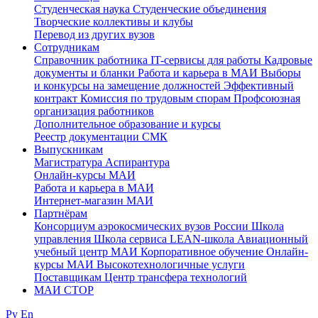
Студенческая наука
Студенческие объединения
Творческие коллективы и клубы
Перевод из других вузов
Сотрудникам
Cправочник работника
IT-сервисы для работы
Кадровые
документы и бланки
Работа и карьера в МАИ
Выборы
и конкурсы на замещение должностей
Эффективный
контракт
Комиссия по трудовым спорам
Профсоюзная
организация работников
Дополнительное образование и курсы
Реестр документации СМК
Выпускникам
Магистратура
Аспирантура
Онлайн-курсы МАИ
Работа и карьера в МАИ
Интернет-магазин МАИ
Партнёрам
Консорциум аэрокосмических вузов России
Школа
управления
Школа сервиса
LEAN-школа
Авиационный
учебный центр МАИ
Корпоративное обучение
Онлайн-
курсы МАИ
Высокотехнологичные услуги
Поставщикам
Центр трансфера технологий
МАИ СТОР
Ру
En