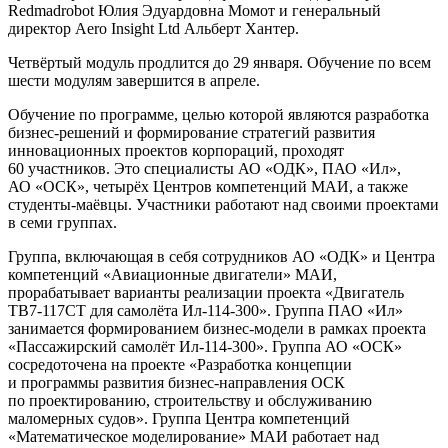
Redmadrobot Юлия Эдуардовна Момот и генеральный
директор Aero Insight Ltd Альберт Хантер.
Четвёртый модуль продлится до 29 января. Обучение по всем
шести модулям завершится в апреле.
Обучение по программе, целью которой являются разработка
бизнес-решений и формирование стратегий развития
инновационных проектов корпораций, проходят
60 участников. Это специалисты АО «ОДК», ПАО «Ил»,
АО «ОСК», четырёх Центров компетенций МАИ, а также
студенты-маёвцы. Участники работают над своими проектами
в семи группах.
Группа, включающая в себя сотрудников АО «ОДК» и Центра
компетенций «Авиационные двигатели» МАИ,
прорабатывает варианты реализации проекта «Двигатель
ТВ7-117СТ для самолёта Ил-114-300». Группа ПАО «Ил»
занимается формированием бизнес-модели в рамках проекта
«Пассажирский самолёт Ил-114-300». Группа АО «ОСК»
сосредоточена на проекте «Разработка концепции
и программы развития бизнес-направления ОСК
по проектированию, строительству и обслуживанию
маломерных судов». Группа Центра компетенций
«Математическое моделирование» МАИ работает над