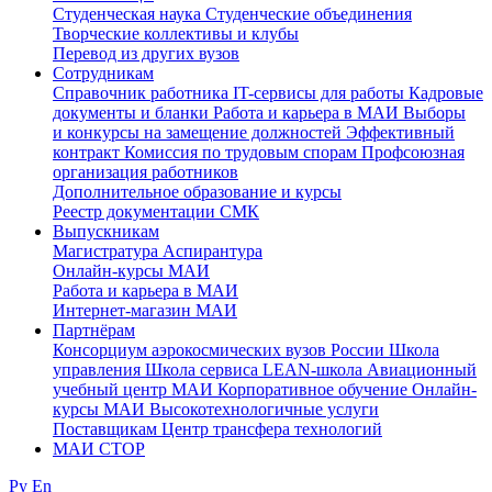
Студенческая наука
Студенческие объединения
Творческие коллективы и клубы
Перевод из других вузов
Сотрудникам
Cправочник работника
IT-сервисы для работы
Кадровые
документы и бланки
Работа и карьера в МАИ
Выборы
и конкурсы на замещение должностей
Эффективный
контракт
Комиссия по трудовым спорам
Профсоюзная
организация работников
Дополнительное образование и курсы
Реестр документации СМК
Выпускникам
Магистратура
Аспирантура
Онлайн-курсы МАИ
Работа и карьера в МАИ
Интернет-магазин МАИ
Партнёрам
Консорциум аэрокосмических вузов России
Школа
управления
Школа сервиса
LEAN-школа
Авиационный
учебный центр МАИ
Корпоративное обучение
Онлайн-
курсы МАИ
Высокотехнологичные услуги
Поставщикам
Центр трансфера технологий
МАИ СТОР
Ру
En