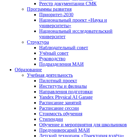
Реестр документации СМК
Программы развития
Приоритет-2030
Национальный проект «Наука и
университеты»
Национальный исследовательский
университет
Структура
Наблюдательный совет
Учёный совет
Руководство
Подразделения МАИ
Образование
Учебная деятельность
Пилотный проект
Институты и филиалы
Направления подготовки
Yandex Physical AI Garage
Расписание занятий
Расписание сессии
Стоимость обучения
Стипендии
Обучение и мероприятия для школьников
Предуниверсарий МАИ
Детский технопарк «Траектория взлёта»