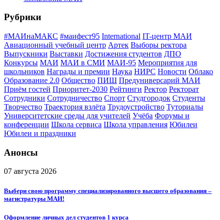
Рубрики
#МАИнаМАКС
#маифест95
International
IT-центр МАИ
Авиационный учебный центр
Артек
Выборы ректора
Выпускники
Выставки
Достижения студентов
ДПО
Конкурсы
МАИ
МАИ в СМИ
МАИ-95
Мероприятия для
школьников
Награды и премии
Наука
НИРС
Новости
Облако
Образование 2.0
Общество
ПИШ
Предуниверсарий МАИ
Приём гостей
Приоритет-2030
Рейтинги
Ректор
Ректорат
Сотрудники
Сотрудничество
Спорт
Студгородок
Студенты
Творчество
Траектория взлёта
Трудоустройство
Туториалы
Университетские среды для учителей
Учёба
Форумы и
конференции
Школа сервиса
Школа управления
Юбилеи
Юбилеи и праздники
Анонсы
07 августа 2026
Выбери свою программу специализированного высшего образования –
магистратуры МАИ!
Оформление личных дел студентов 1 курса