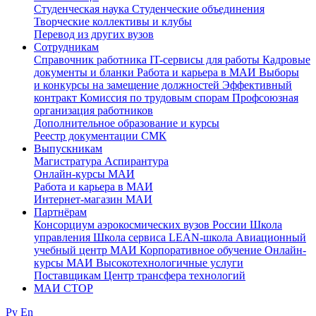
Студенческая наука
Студенческие объединения
Творческие коллективы и клубы
Перевод из других вузов
Сотрудникам
Cправочник работника
IT-сервисы для работы
Кадровые
документы и бланки
Работа и карьера в МАИ
Выборы
и конкурсы на замещение должностей
Эффективный
контракт
Комиссия по трудовым спорам
Профсоюзная
организация работников
Дополнительное образование и курсы
Реестр документации СМК
Выпускникам
Магистратура
Аспирантура
Онлайн-курсы МАИ
Работа и карьера в МАИ
Интернет-магазин МАИ
Партнёрам
Консорциум аэрокосмических вузов России
Школа
управления
Школа сервиса
LEAN-школа
Авиационный
учебный центр МАИ
Корпоративное обучение
Онлайн-
курсы МАИ
Высокотехнологичные услуги
Поставщикам
Центр трансфера технологий
МАИ СТОР
Ру
En