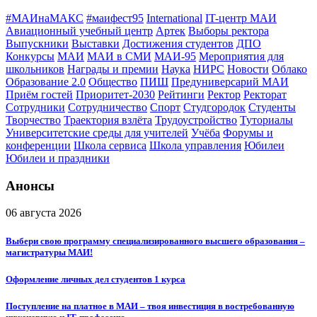
#МАИнаМАКС
#маифест95
International
IT-центр МАИ
Авиационный учебный центр
Артек
Выборы ректора
Выпускники
Выставки
Достижения студентов
ДПО
Конкурсы
МАИ
МАИ в СМИ
МАИ-95
Мероприятия для
школьников
Награды и премии
Наука
НИРС
Новости
Облако
Образование 2.0
Общество
ПИШ
Предуниверсарий МАИ
Приём гостей
Приоритет-2030
Рейтинги
Ректор
Ректорат
Сотрудники
Сотрудничество
Спорт
Студгородок
Студенты
Творчество
Траектория взлёта
Трудоустройство
Туториалы
Университетские среды для учителей
Учёба
Форумы и
конференции
Школа сервиса
Школа управления
Юбилеи
Юбилеи и праздники
Анонсы
06 августа 2026
Выбери свою программу специализированного высшего образования –
магистратуры МАИ!
Оформление личных дел студентов 1 курса
Поступление на платное в МАИ – твоя инвестиция в востребованную