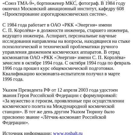
«Союз ТМА-9», бортинженер МКС, фотограф. В 1984 году
окончил Московский авиационный институт, кафедру 608
«Проектирование аэрогидрокосмических систем».
С 1984 года работает в ОАО «РКК «Энергия» имени
С. П. Королёва» в должности инженера, старшего инженера,
ведущего инженера. Аспирант, персональные научные
исследования направлены на вопросы, находящиеся на стыке
психологической и технической проблематики ручного
управления движением космических аппаратов. В отряд
космонавтов ОАО «РКК «Энергия» имени С. П. Королёва»
зачислен в октябре 1994 года. С октября 1994 года по февраль
1996 года прошел курс общекосмической подготовки.
Квалификацию космонавта-испытателя получил в марте
1996 года.
Указом Президента РФ от 12 апреля 2003 года удостоен
звания Героя Российской Федерации с формулировкой:
«За мужество и героизм, проявленные при осуществлении
космического полета на Международной космической
станции». В тот же день другим Указом Тюрину было
присвоено звание «Лётчик-космонавт Российской
Федерации».
Источник информации:
www.rosbalt.ru