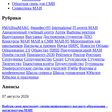
Обратная связь для СМИ
Символика МАИ
Рубрики
#МАИнаМАКС
#маифест95
International
IT-центр МАИ
Авиационный учебный центр
Артек
Выборы ректора
Выпускники
Выставки
Достижения студентов
ДПО
Конкурсы
МАИ
МАИ в СМИ
МАИ-95
Мероприятия для
школьников
Награды и премии
Наука
НИРС
Новости
Облако
Образование 2.0
Общество
ПИШ
Предуниверсарий МАИ
Приём гостей
Приоритет-2030
Рейтинги
Ректор
Ректорат
Сотрудники
Сотрудничество
Спорт
Студгородок
Студенты
Творчество
Траектория взлёта
Трудоустройство
Туториалы
Университетские среды для учителей
Учёба
Форумы и
конференции
Школа сервиса
Школа управления
Юбилеи
Юбилеи и праздники
Анонсы
07 августа 2026
Выбери свою программу специализированного высшего образования –
магистратуры МАИ!