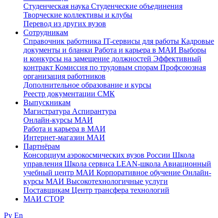
Студенческая наука
Студенческие объединения
Творческие коллективы и клубы
Перевод из других вузов
Сотрудникам
Cправочник работника
IT-сервисы для работы
Кадровые
документы и бланки
Работа и карьера в МАИ
Выборы
и конкурсы на замещение должностей
Эффективный
контракт
Комиссия по трудовым спорам
Профсоюзная
организация работников
Дополнительное образование и курсы
Реестр документации СМК
Выпускникам
Магистратура
Аспирантура
Онлайн-курсы МАИ
Работа и карьера в МАИ
Интернет-магазин МАИ
Партнёрам
Консорциум аэрокосмических вузов России
Школа
управления
Школа сервиса
LEAN-школа
Авиационный
учебный центр МАИ
Корпоративное обучение
Онлайн-
курсы МАИ
Высокотехнологичные услуги
Поставщикам
Центр трансфера технологий
МАИ СТОР
Ру
En