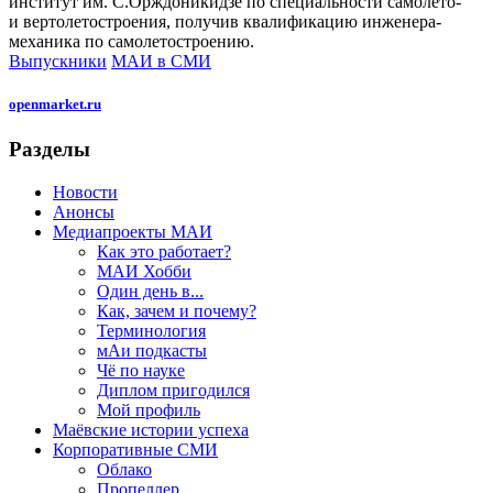
институт им. С.Орждоникидзе по специальности самолето-
и вертолетостроения, получив квалификацию инженера-
механика по самолетостроению.
Выпускники
МАИ в СМИ
openmarket.ru
Разделы
Новости
Анонсы
Медиапроекты МАИ
Как это работает?
МАИ Хобби
Один день в...
Как, зачем и почему?
Терминология
мАи подкасты
Чё по науке
Диплом пригодился
Мой профиль
Маёвские истории успеха
Корпоративные СМИ
Облако
Пропеллер