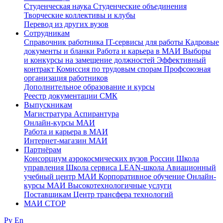
Студенческая наука
Студенческие объединения
Творческие коллективы и клубы
Перевод из других вузов
Сотрудникам
Cправочник работника
IT-сервисы для работы
Кадровые
документы и бланки
Работа и карьера в МАИ
Выборы
и конкурсы на замещение должностей
Эффективный
контракт
Комиссия по трудовым спорам
Профсоюзная
организация работников
Дополнительное образование и курсы
Реестр документации СМК
Выпускникам
Магистратура
Аспирантура
Онлайн-курсы МАИ
Работа и карьера в МАИ
Интернет-магазин МАИ
Партнёрам
Консорциум аэрокосмических вузов России
Школа
управления
Школа сервиса
LEAN-школа
Авиационный
учебный центр МАИ
Корпоративное обучение
Онлайн-
курсы МАИ
Высокотехнологичные услуги
Поставщикам
Центр трансфера технологий
МАИ СТОР
Ру
En