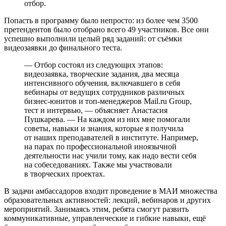
отбор.
Попасть в программу было непросто: из более чем 3500
претендентов было отобрано всего 49 участников. Все они
успешно выполнили целый ряд заданий: от съёмки
видеозаявки до финального теста.
— Отбор состоял из следующих этапов:
видеозаявка, творческие задания, два месяца
интенсивного обучения, включавшего в себя
вебинары от ведущих сотрудников различных
бизнес-юнитов и топ-менеджеров Mail.ru Group,
тест и интервью, — объясняет Анастасия
Пушкарева. — На каждом из них мне помогали
советы, навыки и знания, которые я получила
от наших преподавателей в институте. Например,
на парах по профессиональной иноязычной
деятельности нас учили тому, как надо вести себя
на собеседованиях. Также мы участвовали
в творческих проектах.
В задачи амбассадоров входит проведение в МАИ множества
образовательных активностей: лекций, вебинаров и других
мероприятий. Занимаясь этим, ребята смогут развить
коммуникативные, управленческие и гибкие навыки, ещё