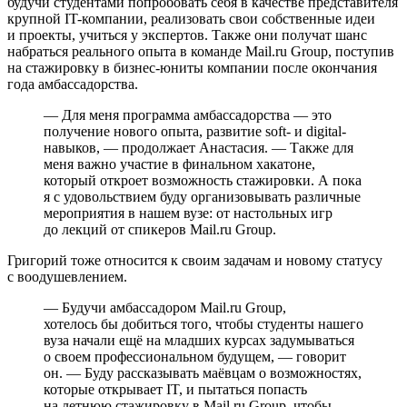
будучи студентами попробовать себя в качестве представителя
крупной IT-компании, реализовать свои собственные идеи
и проекты, учиться у экспертов. Также они получат шанс
набраться реального опыта в команде Mail.ru Group, поступив
на стажировку в бизнес-юниты компании после окончания
года амбассадорства.
— Для меня программа амбассадорства — это
получение нового опыта, развитие soft- и digital-
навыков, — продолжает Анастасия. — Также для
меня важно участие в финальном хакатоне,
который откроет возможность стажировки. А пока
я с удовольствием буду организовывать различные
мероприятия в нашем вузе: от настольных игр
до лекций от спикеров Mail.ru Group.
Григорий тоже относится к своим задачам и новому статусу
с воодушевлением.
— Будучи амбассадором Mail.ru Group,
хотелось бы добиться того, чтобы студенты нашего
вуза начали ещё на младших курсах задумываться
о своем профессиональном будущем, — говорит
он. — Буду рассказывать маёвцам о возможностях,
которые открывает IT, и пытаться попасть
на летнюю стажировку в Mail.ru Group, чтобы