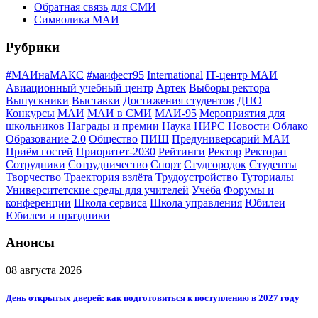
Обратная связь для СМИ
Символика МАИ
Рубрики
#МАИнаМАКС
#маифест95
International
IT-центр МАИ
Авиационный учебный центр
Артек
Выборы ректора
Выпускники
Выставки
Достижения студентов
ДПО
Конкурсы
МАИ
МАИ в СМИ
МАИ-95
Мероприятия для
школьников
Награды и премии
Наука
НИРС
Новости
Облако
Образование 2.0
Общество
ПИШ
Предуниверсарий МАИ
Приём гостей
Приоритет-2030
Рейтинги
Ректор
Ректорат
Сотрудники
Сотрудничество
Спорт
Студгородок
Студенты
Творчество
Траектория взлёта
Трудоустройство
Туториалы
Университетские среды для учителей
Учёба
Форумы и
конференции
Школа сервиса
Школа управления
Юбилеи
Юбилеи и праздники
Анонсы
08 августа 2026
День открытых дверей: как подготовиться к поступлению в 2027 году