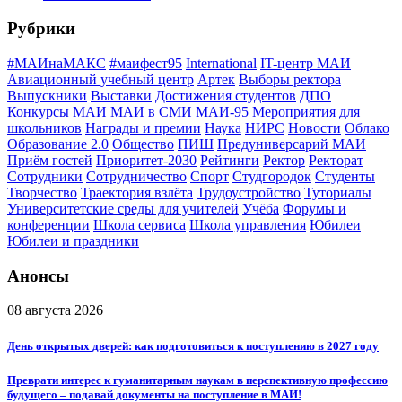
Рубрики
#МАИнаМАКС
#маифест95
International
IT-центр МАИ
Авиационный учебный центр
Артек
Выборы ректора
Выпускники
Выставки
Достижения студентов
ДПО
Конкурсы
МАИ
МАИ в СМИ
МАИ-95
Мероприятия для
школьников
Награды и премии
Наука
НИРС
Новости
Облако
Образование 2.0
Общество
ПИШ
Предуниверсарий МАИ
Приём гостей
Приоритет-2030
Рейтинги
Ректор
Ректорат
Сотрудники
Сотрудничество
Спорт
Студгородок
Студенты
Творчество
Траектория взлёта
Трудоустройство
Туториалы
Университетские среды для учителей
Учёба
Форумы и
конференции
Школа сервиса
Школа управления
Юбилеи
Юбилеи и праздники
Анонсы
08 августа 2026
День открытых дверей: как подготовиться к поступлению в 2027 году
Преврати интерес к гуманитарным наукам в перспективную профессию
будущего – подавай документы на поступление в МАИ!