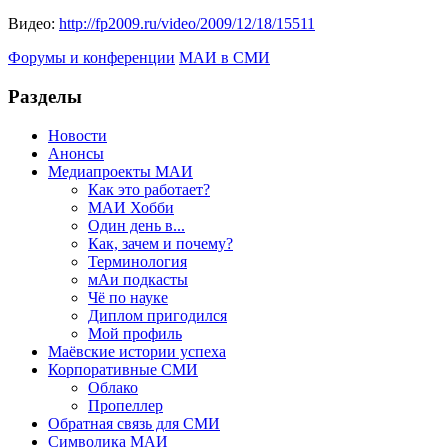
Видео:
http://fp2009.ru/video/2009/12/18/15511
Форумы и конференции
МАИ в СМИ
Разделы
Новости
Анонсы
Медиапроекты МАИ
Как это работает?
МАИ Хобби
Один день в...
Как, зачем и почему?
Терминология
мАи подкасты
Чё по науке
Диплом пригодился
Мой профиль
Маёвские истории успеха
Корпоративные СМИ
Облако
Пропеллер
Обратная связь для СМИ
Символика МАИ