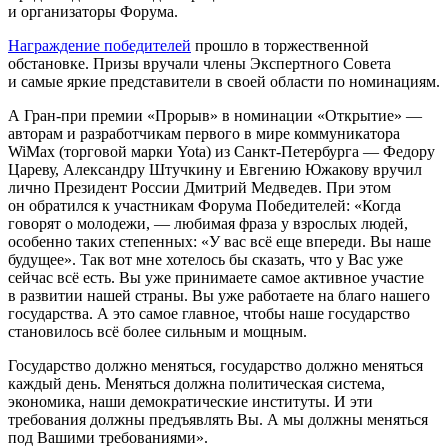
и организаторы Форума.
Награждение победителей
прошло в торжественной
обстановке. Призы вручали члены Экспертного Совета
и самые яркие представители в своей области по номинациям.
А Гран-при премии «Прорыв» в номинации «Открытие» —
авторам и разработчикам первого в мире коммуникатора
WiMax (торговой марки Yota) из Санкт-Петербурга — Федору
Цареву, Александру Штучкину и Евгению Южакову вручил
лично Президент России Дмитрий Медведев. При этом
он обратился к участникам Форума Победителей: «Когда
говорят о молодежи, — любимая фраза у взрослых людей,
особенно таких степенных: «У вас всё еще впереди. Вы наше
будущее». Так вот мне хотелось бы сказать, что у Вас уже
сейчас всё есть. Вы уже принимаете самое активное участие
в развитии нашей страны. Вы уже работаете на благо нашего
государства. А это самое главное, чтобы наше государство
становилось всё более сильным и мощным.
Государство должно меняться, государство должно меняться
каждый день. Меняться должна политическая система,
экономика, наши демократические институты. И эти
требования должны предъявлять Вы. А мы должны меняться
под Вашими требованиями».