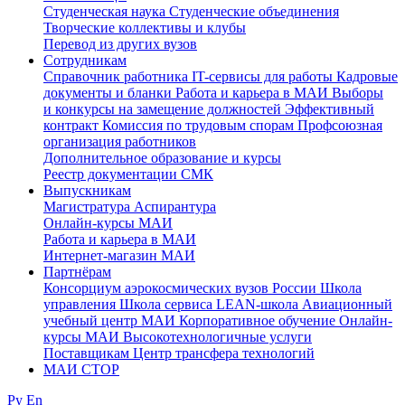
Студенческая наука
Студенческие объединения
Творческие коллективы и клубы
Перевод из других вузов
Сотрудникам
Cправочник работника
IT-сервисы для работы
Кадровые
документы и бланки
Работа и карьера в МАИ
Выборы
и конкурсы на замещение должностей
Эффективный
контракт
Комиссия по трудовым спорам
Профсоюзная
организация работников
Дополнительное образование и курсы
Реестр документации СМК
Выпускникам
Магистратура
Аспирантура
Онлайн-курсы МАИ
Работа и карьера в МАИ
Интернет-магазин МАИ
Партнёрам
Консорциум аэрокосмических вузов России
Школа
управления
Школа сервиса
LEAN-школа
Авиационный
учебный центр МАИ
Корпоративное обучение
Онлайн-
курсы МАИ
Высокотехнологичные услуги
Поставщикам
Центр трансфера технологий
МАИ СТОР
Ру
En