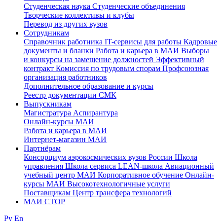
Студенческая наука
Студенческие объединения
Творческие коллективы и клубы
Перевод из других вузов
Сотрудникам
Cправочник работника
IT-сервисы для работы
Кадровые
документы и бланки
Работа и карьера в МАИ
Выборы
и конкурсы на замещение должностей
Эффективный
контракт
Комиссия по трудовым спорам
Профсоюзная
организация работников
Дополнительное образование и курсы
Реестр документации СМК
Выпускникам
Магистратура
Аспирантура
Онлайн-курсы МАИ
Работа и карьера в МАИ
Интернет-магазин МАИ
Партнёрам
Консорциум аэрокосмических вузов России
Школа
управления
Школа сервиса
LEAN-школа
Авиационный
учебный центр МАИ
Корпоративное обучение
Онлайн-
курсы МАИ
Высокотехнологичные услуги
Поставщикам
Центр трансфера технологий
МАИ СТОР
Ру
En