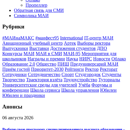
Пропеллер
Обратная связь для СМИ
Символика МАИ
Рубрики
#МАИнаМАКС
#маифест95
International
IT-центр МАИ
Авиационный учебный центр
Артек
Выборы ректора
Выпускники
Выставки
Достижения студентов
ДПО
Конкурсы
МАИ
МАИ в СМИ
МАИ-95
Мероприятия для
школьников
Награды и премии
Наука
НИРС
Новости
Облако
Образование 2.0
Общество
ПИШ
Предуниверсарий МАИ
Приём гостей
Приоритет-2030
Рейтинги
Ректор
Ректорат
Сотрудники
Сотрудничество
Спорт
Студгородок
Студенты
Творчество
Траектория взлёта
Трудоустройство
Туториалы
Университетские среды для учителей
Учёба
Форумы и
конференции
Школа сервиса
Школа управления
Юбилеи
Юбилеи и праздники
Анонсы
06 августа 2026
Выбери свою программу специализированного высшего образования –