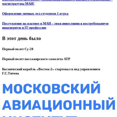
магистратуры МАИ!
Оформление личных дел студентов 1 курса
Поступление на платное в МАИ – твоя инвестиция в востребованную
инженерную и IT‑профессию
В этот день было
Первый полет Су-28
Первый полет пассажирского самолета ATP
Космический корабль «Восток-2» стартовал в под управлением
Г.С.Титова