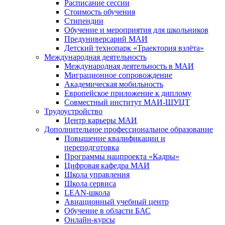
Расписание сессии
Стоимость обучения
Стипендии
Обучение и мероприятия для школьников
Предуниверсарий МАИ
Детский технопарк «Траектория взлёта»
Международная деятельность
Международная деятельность в МАИ
Миграционное сопровождение
Академическая мобильность
Европейское приложение к диплому
Совместный институт МАИ-ШУЦТ
Трудоустройство
Центр карьеры МАИ
Дополнительное профессиональное образование
Повышение квалификации и
переподготовка
Программы нацпроекта «Кадры»
Цифровая кафедра МАИ
Школа управления
Школа сервиса
LEAN-школа
Авиационный учебный центр
Обучение в области БАС
Онлайн-курсы