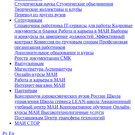
Студенческая наука
Студенческие объединения
Творческие коллективы и клубы
Перевод из других вузов
Сотрудникам
Cправочник работника
IT-сервисы для работы
Кадровые
документы и бланки
Работа и карьера в МАИ
Выборы
и конкурсы на замещение должностей
Эффективный
контракт
Комиссия по трудовым спорам
Профсоюзная
организация работников
Дополнительное образование и курсы
Реестр документации СМК
Выпускникам
Магистратура
Аспирантура
Онлайн-курсы МАИ
Работа и карьера в МАИ
Интернет-магазин МАИ
Партнёрам
Консорциум аэрокосмических вузов России
Школа
управления
Школа сервиса
LEAN-школа
Авиационный
учебный центр МАИ
Корпоративное обучение
Онлайн-
курсы МАИ
Высокотехнологичные услуги
Поставщикам
Центр трансфера технологий
МАИ СТОР
Ру
En