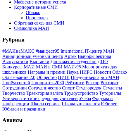
Маёвские истории успеха
Корпоративные СМИ
Облако
Пропеллер
Обратная связь для СМИ
Символика МАИ
Рубрики
#МАИнаМАКС
#маифест95
International
IT-центр МАИ
Авиационный учебный центр
Артек
Выборы ректора
Выпускники
Выставки
Достижения студентов
ДПО
Конкурсы
МАИ
МАИ в СМИ
МАИ-95
Мероприятия для
школьников
Награды и премии
Наука
НИРС
Новости
Облако
Образование 2.0
Общество
ПИШ
Предуниверсарий МАИ
Приём гостей
Приоритет-2030
Рейтинги
Ректор
Ректорат
Сотрудники
Сотрудничество
Спорт
Студгородок
Студенты
Творчество
Траектория взлёта
Трудоустройство
Туториалы
Университетские среды для учителей
Учёба
Форумы и
конференции
Школа сервиса
Школа управления
Юбилеи
Юбилеи и праздники
Анонсы