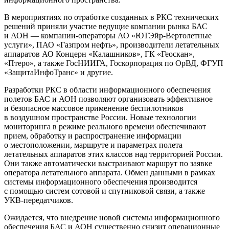
В мероприятиях по отработке созданных в РКС технических
решений приняли участие ведущие компании рынка БАС
и АОН — компании-операторы АО «ЮТЭйр-Вертолетные
услуги», ПАО «Газпром нефть», производители летательных
аппаратов АО Концерн «Калашников», ГК «Геоскан»,
«Птеро», а также ГосНИИГА, Госкорпорация по ОрВД, ФГУП
«ЗащитаИнфоТранс» и другие.
Разработки РКС в области информационного обеспечения
полетов БАС и АОН позволяют организовать эффективное
и безопасное массовое применение беспилотников
в воздушном пространстве России. Новые технологии
мониторинга в режиме реального времени обеспечивают
прием, обработку и распространение информации
о местоположении, маршруте и параметрах полета
летательных аппаратов этих классов над территорией России.
Они также автоматически выстраивают маршрут по заявке
оператора летательного аппарата. Обмен данными в рамках
системы информационного обеспечения производится
с помощью систем сотовой и спутниковой связи, а также
УКВ-передатчиков.
Ожидается, что внедрение новой системы информационного
обеспечения БАС и АОН существенно снизит операционные