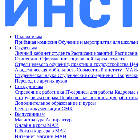
Школьникам
Приёмная комиссия
Обучение и мероприятия для школь
Студентам
Личный кабинет студента
Расписание занятий
Расписани
Стипендии
Оформление социальной карты студента
Отдел целевого обучения, практик и трудоустройства
Цен
Академическая мобильность
Совместный институт МА
Студенческая наука
Студенческие объединения
Творческ
Перевод из других вузов
Сотрудникам
Cправочник работника
IT-сервисы для работы
Кадровые 
по трудовым спорам
Профсоюзная организация работник
Дополнительное образование и курсы
Реестр документации СМК
Выпускникам
Магистратура
Аспирантура
Онлайн-курсы МАИ
Работа и карьера в МАИ
Интернет-магазин МАИ