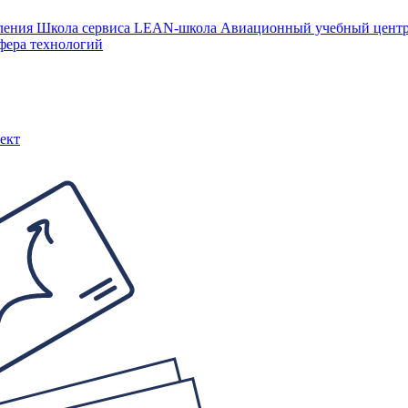
ления
Школа сервиса
LEAN-школа
Авиационный учебный цен
фера технологий
ект