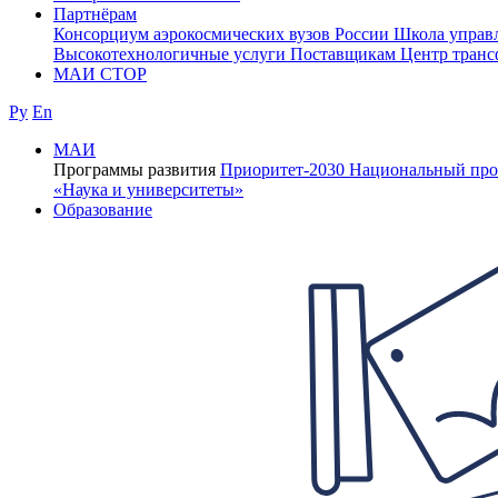
Партнёрам
Консорциум аэрокосмических вузов России
Школа управ
Высокотехнологичные услуги
Поставщикам
Центр транс
МАИ СТОР
Ру
En
МАИ
Программы развития
Приоритет-2030
Национальный про
«Наука и университеты»
Образование