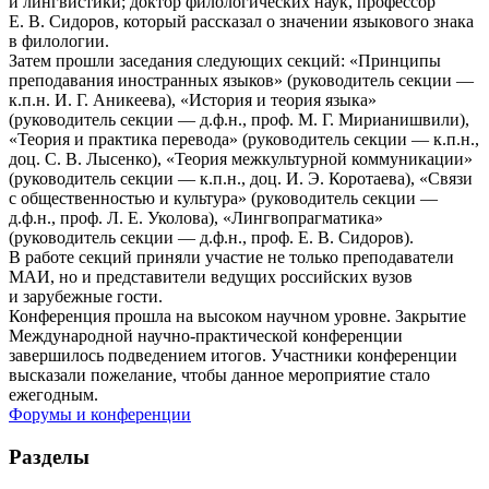
и лингвистики; доктор филологических наук, профессор
Е. В. Сидоров, который рассказал о значении языкового знака
в филологии.
Затем прошли заседания следующих секций: «Принципы
преподавания иностранных языков» (руководитель секции —
к.п.н. И. Г. Аникеева), «История и теория языка»
(руководитель секции — д.ф.н., проф. М. Г. Мирианишвили),
«Теория и практика перевода» (руководитель секции — к.п.н.,
доц. С. В. Лысенко), «Теория межкультурной коммуникации»
(руководитель секции — к.п.н., доц. И. Э. Коротаева), «Связи
с общественностью и культура» (руководитель секции —
д.ф.н., проф. Л. Е. Уколова), «Лингвопрагматика»
(руководитель секции — д.ф.н., проф. Е. В. Сидоров).
В работе секций приняли участие не только преподаватели
МАИ, но и представители ведущих российских вузов
и зарубежные гости.
Конференция прошла на высоком научном уровне. Закрытие
Международной научно-практической конференции
завершилось подведением итогов. Участники конференции
высказали пожелание, чтобы данное мероприятие стало
ежегодным.
Форумы и конференции
Разделы