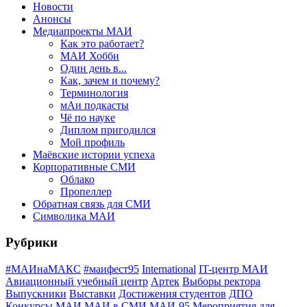
Новости
Анонсы
Медиапроекты МАИ
Как это работает?
МАИ Хобби
Один день в...
Как, зачем и почему?
Терминология
мАи подкасты
Чё по науке
Диплом пригодился
Мой профиль
Маёвские истории успеха
Корпоративные СМИ
Облако
Пропеллер
Обратная связь для СМИ
Символика МАИ
Рубрики
#МАИнаМАКС
#маифест95
International
IT-центр МАИ
Авиационный учебный центр
Артек
Выборы ректора
Выпускники
Выставки
Достижения студентов
ДПО
Конкурсы
МАИ
МАИ в СМИ
МАИ-95
Мероприятия для