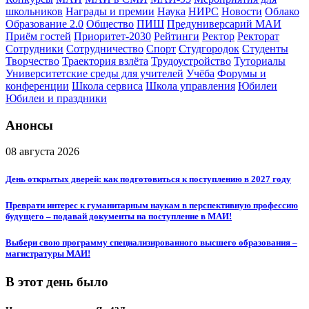
школьников
Награды и премии
Наука
НИРС
Новости
Облако
Образование 2.0
Общество
ПИШ
Предуниверсарий МАИ
Приём гостей
Приоритет-2030
Рейтинги
Ректор
Ректорат
Сотрудники
Сотрудничество
Спорт
Студгородок
Студенты
Творчество
Траектория взлёта
Трудоустройство
Туториалы
Университетские среды для учителей
Учёба
Форумы и
конференции
Школа сервиса
Школа управления
Юбилеи
Юбилеи и праздники
Анонсы
08 августа 2026
День открытых дверей: как подготовиться к поступлению в 2027 году
Преврати интерес к гуманитарным наукам в перспективную профессию
будущего – подавай документы на поступление в МАИ!
Выбери свою программу специализированного высшего образования –
магистратуры МАИ!
В этот день было