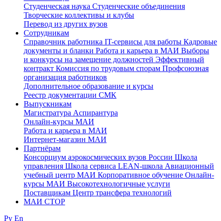
Студенческая наука
Студенческие объединения
Творческие коллективы и клубы
Перевод из других вузов
Сотрудникам
Cправочник работника
IT-сервисы для работы
Кадровые
документы и бланки
Работа и карьера в МАИ
Выборы
и конкурсы на замещение должностей
Эффективный
контракт
Комиссия по трудовым спорам
Профсоюзная
организация работников
Дополнительное образование и курсы
Реестр документации СМК
Выпускникам
Магистратура
Аспирантура
Онлайн-курсы МАИ
Работа и карьера в МАИ
Интернет-магазин МАИ
Партнёрам
Консорциум аэрокосмических вузов России
Школа
управления
Школа сервиса
LEAN-школа
Авиационный
учебный центр МАИ
Корпоративное обучение
Онлайн-
курсы МАИ
Высокотехнологичные услуги
Поставщикам
Центр трансфера технологий
МАИ СТОР
Ру
En