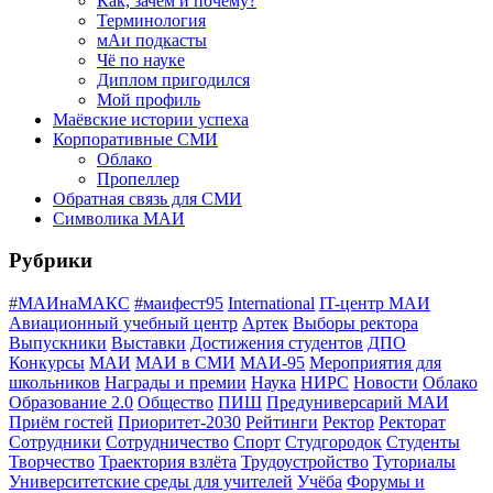
Как, зачем и почему?
Терминология
мАи подкасты
Чё по науке
Диплом пригодился
Мой профиль
Маёвские истории успеха
Корпоративные СМИ
Облако
Пропеллер
Обратная связь для СМИ
Символика МАИ
Рубрики
#МАИнаМАКС
#маифест95
International
IT-центр МАИ
Авиационный учебный центр
Артек
Выборы ректора
Выпускники
Выставки
Достижения студентов
ДПО
Конкурсы
МАИ
МАИ в СМИ
МАИ-95
Мероприятия для
школьников
Награды и премии
Наука
НИРС
Новости
Облако
Образование 2.0
Общество
ПИШ
Предуниверсарий МАИ
Приём гостей
Приоритет-2030
Рейтинги
Ректор
Ректорат
Сотрудники
Сотрудничество
Спорт
Студгородок
Студенты
Творчество
Траектория взлёта
Трудоустройство
Туториалы
Университетские среды для учителей
Учёба
Форумы и