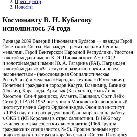
Пресс-центр
Новости
Космонавту В. Н. Кубасову
исполнилось 74 года
7 января 2009
Валерий Николаевич Кубасов — дважды Герой
Советского Союза. Награжден тремя орденами Ленина,
медалями. Герой Венгерской Народной Республики. Удостоен
золотой медали имени К. Э. Циолковского АН СССР
и золотой медали имени Ю. А. Гагарина (FAI). Награжден
золотой медалью «За заслуги в развитии науки и перед
человечеством» (чехословацкая Социалистическая
Республика) и медалью «Народная техника» (Югославия).
Почетный гражданин городов Калуга, Владимир, Вязники
(Россия), Караганда, Аркалык (Казахстан), Нью-Йорк,
Хьюстон, Сан-Франциско, Атланта, Нашвилл, Солт-Лейк-
Сити (США).В 1952 поступил в Московский авиационный
институт имени Серго Орджоникидзе. Окончил институт
в 1958 году и по распределению был направлен на работу
в ОКБ-1 (КБ Королева) в отдел баллистики. В 1966 году
зачислен в отряд советских космонавтов (1966 Группа
гражданских специалистов № 5). Прошел полный курс
подготовки к полетам на кораблях типа «Союз». Готовился