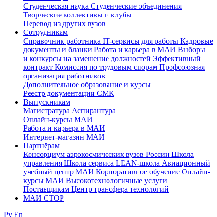
Студенческая наука
Студенческие объединения
Творческие коллективы и клубы
Перевод из других вузов
Сотрудникам
Cправочник работника
IT-сервисы для работы
Кадровые
документы и бланки
Работа и карьера в МАИ
Выборы
и конкурсы на замещение должностей
Эффективный
контракт
Комиссия по трудовым спорам
Профсоюзная
организация работников
Дополнительное образование и курсы
Реестр документации СМК
Выпускникам
Магистратура
Аспирантура
Онлайн-курсы МАИ
Работа и карьера в МАИ
Интернет-магазин МАИ
Партнёрам
Консорциум аэрокосмических вузов России
Школа
управления
Школа сервиса
LEAN-школа
Авиационный
учебный центр МАИ
Корпоративное обучение
Онлайн-
курсы МАИ
Высокотехнологичные услуги
Поставщикам
Центр трансфера технологий
МАИ СТОР
Ру
En