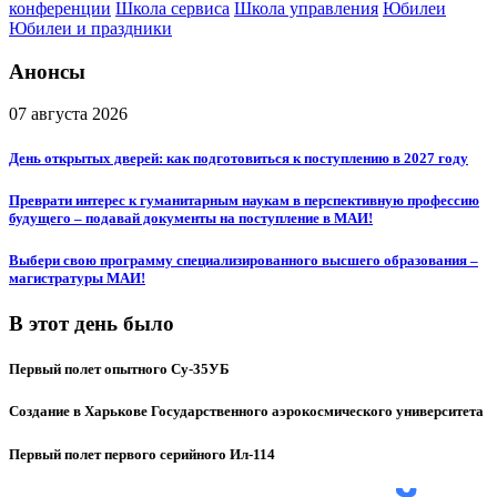
конференции
Школа сервиса
Школа управления
Юбилеи
Юбилеи и праздники
Анонсы
07 августа 2026
День открытых дверей: как подготовиться к поступлению в 2027 году
Преврати интерес к гуманитарным наукам в перспективную профессию
будущего – подавай документы на поступление в МАИ!
Выбери свою программу специализированного высшего образования –
магистратуры МАИ!
В этот день было
Первый полет опытного Су-35УБ
Создание в Харькове Государственного аэрокосмического университета
Первый полет первого серийного Ил-114