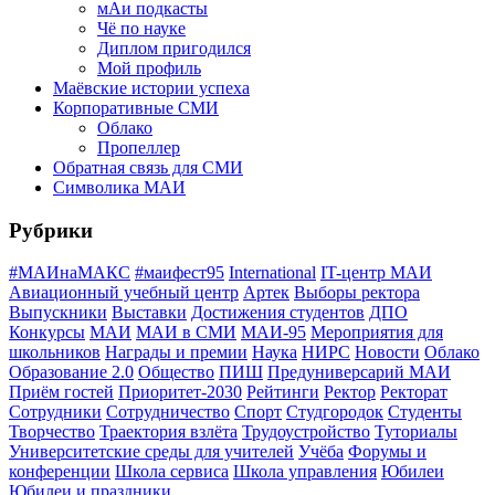
мАи подкасты
Чё по науке
Диплом пригодился
Мой профиль
Маёвские истории успеха
Корпоративные СМИ
Облако
Пропеллер
Обратная связь для СМИ
Символика МАИ
Рубрики
#МАИнаМАКС
#маифест95
International
IT-центр МАИ
Авиационный учебный центр
Артек
Выборы ректора
Выпускники
Выставки
Достижения студентов
ДПО
Конкурсы
МАИ
МАИ в СМИ
МАИ-95
Мероприятия для
школьников
Награды и премии
Наука
НИРС
Новости
Облако
Образование 2.0
Общество
ПИШ
Предуниверсарий МАИ
Приём гостей
Приоритет-2030
Рейтинги
Ректор
Ректорат
Сотрудники
Сотрудничество
Спорт
Студгородок
Студенты
Творчество
Траектория взлёта
Трудоустройство
Туториалы
Университетские среды для учителей
Учёба
Форумы и
конференции
Школа сервиса
Школа управления
Юбилеи
Юбилеи и праздники