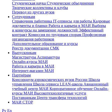
Студенческая наука
Студенческие объединения
Творческие коллективы и клубы
Перевод из других вузов
Сотрудникам
Cправочник работника
IT-сервисы для работы
Кадровые
документы и бланки
Работа и карьера в МАИ
Выборы
и конкурсы на замещение должностей
Эффективный
контракт
Комиссия по трудовым спорам
Профсоюзная
организация работников
Дополнительное образование и курсы
Реестр документации СМК
Выпускникам
Магистратура
Аспирантура
Онлайн-курсы МАИ
Работа и карьера в МАИ
Интернет-магазин МАИ
Партнёрам
Консорциум аэрокосмических вузов России
Школа
управления
Школа сервиса
LEAN-школа
Авиационный
учебный центр МАИ
Корпоративное обучение
Онлайн-
курсы МАИ
Высокотехнологичные услуги
Поставщикам
Центр трансфера технологий
МАИ СТОР
Ру
En