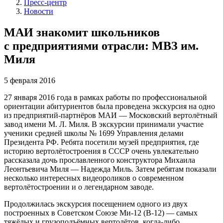
Пресс-центр
Новости
МАИ знакомит школьников
с предприятиями отрасли: МВЗ им.
Миля
5 февраля 2016
27 января 2016 года в рамках работы по профессиональной
ориентации абитуриентов была проведена экскурсия на одно
из
предприятий-партнёров
МАИ — Московский вертолётный
завод имени
М. Л. Миля
. В экскурсии принимали участие
ученики средней школы № 1699 Управления делами
Президента РФ. Ребята посетили музей предприятия, где
историю вертолётостроения в СССР очень увлекательно
рассказала дочь прославленного конструктора Михаила
Леонтьевича Миля — Надежда Миль. Затем ребятам показали
несколько интересных видеороликов о современном
вертолётостроении и о легендарном заводе.
Продолжилась экскурсия посещением одного из двух
построенных в Советском Союзе
Ми-12
(В-­12) — самых
тяжёлых и грузоподъёмных вертолётов,
когда-либо