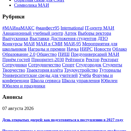
Символика МАИ
Рубрики
#МАИнаМАКС
#маифест95
International
IT-центр МАИ
Авиационный учебный центр
Артек
Выборы ректора
Выпускники
Выставки
Достижения студентов
ДПО
Конкурсы
МАИ
МАИ в СМИ
МАИ-95
Мероприятия для
школьников
Награды и премии
Наука
НИРС
Новости
Облако
Образование 2.0
Общество
ПИШ
Предуниверсарий МАИ
Приём гостей
Приоритет-2030
Рейтинги
Ректор
Ректорат
Сотрудники
Сотрудничество
Спорт
Студгородок
Студенты
Творчество
Траектория взлёта
Трудоустройство
Туториалы
Университетские среды для учителей
Учёба
Форумы и
конференции
Школа сервиса
Школа управления
Юбилеи
Юбилеи и праздники
Анонсы
07 августа 2026
День открытых дверей: как подготовиться к поступлению в 2027 году
Преврати интерес к гуманитарным наукам в перспективную профессию