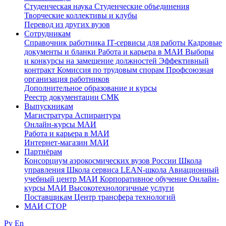
Студенческая наука
Студенческие объединения
Творческие коллективы и клубы
Перевод из других вузов
Сотрудникам
Cправочник работника
IT-сервисы для работы
Кадровые
документы и бланки
Работа и карьера в МАИ
Выборы
и конкурсы на замещение должностей
Эффективный
контракт
Комиссия по трудовым спорам
Профсоюзная
организация работников
Дополнительное образование и курсы
Реестр документации СМК
Выпускникам
Магистратура
Аспирантура
Онлайн-курсы МАИ
Работа и карьера в МАИ
Интернет-магазин МАИ
Партнёрам
Консорциум аэрокосмических вузов России
Школа
управления
Школа сервиса
LEAN-школа
Авиационный
учебный центр МАИ
Корпоративное обучение
Онлайн-
курсы МАИ
Высокотехнологичные услуги
Поставщикам
Центр трансфера технологий
МАИ СТОР
Ру
En