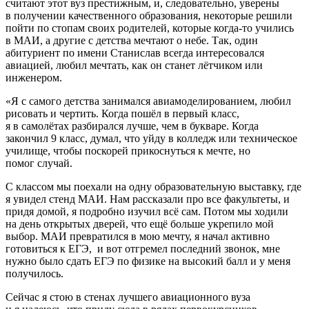
считают этот вуз престижным, и, следовательно, уверены
в получении качественного образования, некоторые решили
пойти по стопам своих родителей, которые когда-то учились
в МАИ, а другие с детства мечтают о небе. Так, один
абитуриент по имени Станислав всегда интересовался
авиацией, любил мечтать, как он станет лётчиком или
инженером.
«Я с самого детства занимался авиамоделированием, любил
рисовать и чертить. Когда пошёл в первый класс,
я в самолётах разбирался лучше, чем в букваре. Когда
закончил 9 класс, думал, что уйду в колледж или техническое
училище, чтобы поскорей прикоснуться к мечте, но
помог случай.
С классом мы поехали на одну образовательную выставку, где
я увидел стенд МАИ. Нам рассказали про все факультеты, и
придя домой, я подробно изучил всё сам. Потом мы ходили
на день открытых дверей, что ещё больше укрепило мой
выбор. МАИ превратился в мою мечту, я начал активно
готовиться к ЕГЭ, и вот отгремел последний звонок, мне
нужно было сдать ЕГЭ по физике на высокий балл и у меня
получилось.
Сейчас я стою в стенах лучшего авиационного вуза