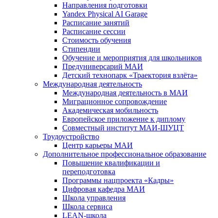
Направления подготовки
Yandex Physical AI Garage
Расписание занятий
Расписание сессии
Стоимость обучения
Стипендии
Обучение и мероприятия для школьников
Предуниверсарий МАИ
Детский технопарк «Траектория взлёта»
Международная деятельность
Международная деятельность в МАИ
Миграционное сопровождение
Академическая мобильность
Европейское приложение к диплому
Совместный институт МАИ-ШУЦТ
Трудоустройство
Центр карьеры МАИ
Дополнительное профессиональное образование
Повышение квалификации и
переподготовка
Программы нацпроекта «Кадры»
Цифровая кафедра МАИ
Школа управления
Школа сервиса
LEAN-школа