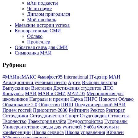
мАи подкасты
Чё по науке
Диплом пригодился
Мой профиль
Маёвские истории успеха
Корпоративные СМИ
Облако
Пропеллер
Обратная связь для СМИ
Символика МАИ
Рубрики
#МАИнаМАКС
#маифест95
International
IT-центр МАИ
Авиационный учебный центр
Артек
Выборы ректора
Выпускники
Выставки
Достижения студентов
ДПО
Конкурсы
МАИ
МАИ в СМИ
МАИ-95
Мероприятия для
школьников
Награды и премии
Наука
НИРС
Новости
Облако
Образование 2.0
Общество
ПИШ
Предуниверсарий МАИ
Приём гостей
Приоритет-2030
Рейтинги
Ректор
Ректорат
Сотрудники
Сотрудничество
Спорт
Студгородок
Студенты
Творчество
Траектория взлёта
Трудоустройство
Туториалы
Университетские среды для учителей
Учёба
Форумы и
конференции
Школа сервиса
Школа управления
Юбилеи
Юбилеи и праздники