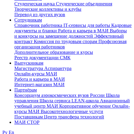
Студенческая наука
Студенческие объединения
Творческие коллективы и клубы
Перевод из других вузов
Сотрудникам
Cправочник работника
IT-сервисы для работы
Кадровые
документы и бланки
Работа и карьера в МАИ
Выборы
и конкурсы на замещение должностей
Эффективный
контракт
Комиссия по трудовым спорам
Профсоюзная
организация работников
Дополнительное образование и курсы
Реестр документации СМК
Выпускникам
Магистратура
Аспирантура
Онлайн-курсы МАИ
Работа и карьера в МАИ
Интернет-магазин МАИ
Партнёрам
Консорциум аэрокосмических вузов России
Школа
управления
Школа сервиса
LEAN-школа
Авиационный
учебный центр МАИ
Корпоративное обучение
Онлайн-
курсы МАИ
Высокотехнологичные услуги
Поставщикам
Центр трансфера технологий
МАИ СТОР
Ру
En