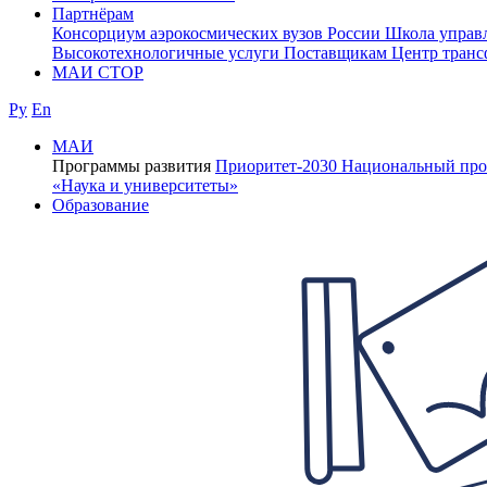
Партнёрам
Консорциум аэрокосмических вузов России
Школа управ
Высокотехнологичные услуги
Поставщикам
Центр транс
МАИ СТОР
Ру
En
МАИ
Программы развития
Приоритет-2030
Национальный про
«Наука и университеты»
Образование