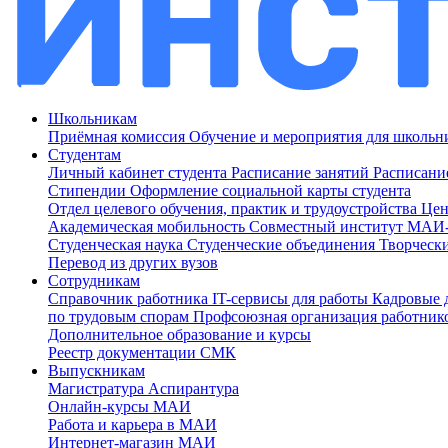
Школьникам
Приёмная комиссия
Обучение и мероприятия для школь
Студентам
Личный кабинет студента
Расписание занятий
Расписани
Стипендии
Оформление социальной карты студента
Отдел целевого обучения, практик и трудоустройства
Цен
Академическая мобильность
Совместный институт МА
Студенческая наука
Студенческие объединения
Творческ
Перевод из других вузов
Сотрудникам
Cправочник работника
IT-сервисы для работы
Кадровые 
по трудовым спорам
Профсоюзная организация работник
Дополнительное образование и курсы
Реестр документации СМК
Выпускникам
Магистратура
Аспирантура
Онлайн-курсы МАИ
Работа и карьера в МАИ
Интернет-магазин МАИ