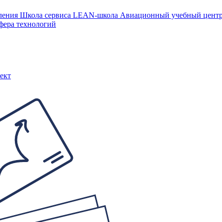
ления
Школа сервиса
LEAN-школа
Авиационный учебный цен
фера технологий
ект