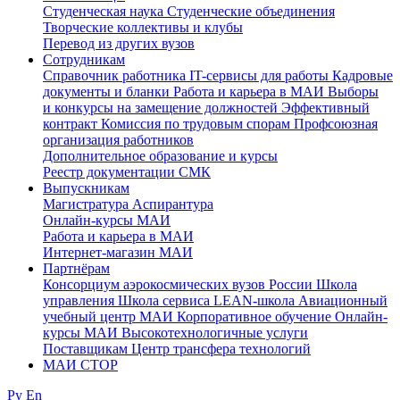
Студенческая наука
Студенческие объединения
Творческие коллективы и клубы
Перевод из других вузов
Сотрудникам
Cправочник работника
IT-сервисы для работы
Кадровые
документы и бланки
Работа и карьера в МАИ
Выборы
и конкурсы на замещение должностей
Эффективный
контракт
Комиссия по трудовым спорам
Профсоюзная
организация работников
Дополнительное образование и курсы
Реестр документации СМК
Выпускникам
Магистратура
Аспирантура
Онлайн-курсы МАИ
Работа и карьера в МАИ
Интернет-магазин МАИ
Партнёрам
Консорциум аэрокосмических вузов России
Школа
управления
Школа сервиса
LEAN-школа
Авиационный
учебный центр МАИ
Корпоративное обучение
Онлайн-
курсы МАИ
Высокотехнологичные услуги
Поставщикам
Центр трансфера технологий
МАИ СТОР
Ру
En