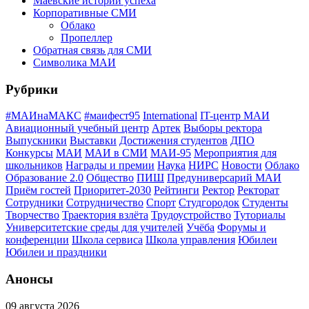
Маёвские истории успеха
Корпоративные СМИ
Облако
Пропеллер
Обратная связь для СМИ
Символика МАИ
Рубрики
#МАИнаМАКС
#маифест95
International
IT-центр МАИ
Авиационный учебный центр
Артек
Выборы ректора
Выпускники
Выставки
Достижения студентов
ДПО
Конкурсы
МАИ
МАИ в СМИ
МАИ-95
Мероприятия для
школьников
Награды и премии
Наука
НИРС
Новости
Облако
Образование 2.0
Общество
ПИШ
Предуниверсарий МАИ
Приём гостей
Приоритет-2030
Рейтинги
Ректор
Ректорат
Сотрудники
Сотрудничество
Спорт
Студгородок
Студенты
Творчество
Траектория взлёта
Трудоустройство
Туториалы
Университетские среды для учителей
Учёба
Форумы и
конференции
Школа сервиса
Школа управления
Юбилеи
Юбилеи и праздники
Анонсы
09 августа 2026