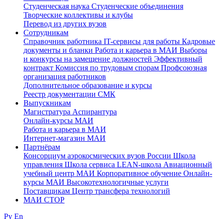
Студенческая наука
Студенческие объединения
Творческие коллективы и клубы
Перевод из других вузов
Сотрудникам
Cправочник работника
IT-сервисы для работы
Кадровые
документы и бланки
Работа и карьера в МАИ
Выборы
и конкурсы на замещение должностей
Эффективный
контракт
Комиссия по трудовым спорам
Профсоюзная
организация работников
Дополнительное образование и курсы
Реестр документации СМК
Выпускникам
Магистратура
Аспирантура
Онлайн-курсы МАИ
Работа и карьера в МАИ
Интернет-магазин МАИ
Партнёрам
Консорциум аэрокосмических вузов России
Школа
управления
Школа сервиса
LEAN-школа
Авиационный
учебный центр МАИ
Корпоративное обучение
Онлайн-
курсы МАИ
Высокотехнологичные услуги
Поставщикам
Центр трансфера технологий
МАИ СТОР
Ру
En