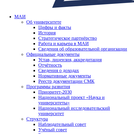
МАИ
Об университете
Цифры и факты
История
Стратегическое партнёрство
Работа и карьера в МАИ
Сведения об образовательной организации
Официальные документы
Устав, лицензия, аккредитация
Отчётность
Сведения о доходах
Нормативные документы
Реестр документации СМК
Программы развития
Приоритет-2030
Национальный проект «Наука и
университеты»
Национальный исследовательский
университет
Структура
Наблюдательный совет
Учёный совет