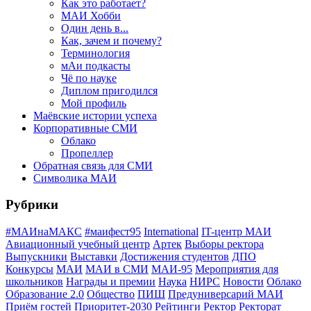
Как это работает?
МАИ Хобби
Один день в...
Как, зачем и почему?
Терминология
мАи подкасты
Чё по науке
Диплом пригодился
Мой профиль
Маёвские истории успеха
Корпоративные СМИ
Облако
Пропеллер
Обратная связь для СМИ
Символика МАИ
Рубрики
#МАИнаМАКС
#маифест95
International
IT-центр МАИ
Авиационный учебный центр
Артек
Выборы ректора
Выпускники
Выставки
Достижения студентов
ДПО
Конкурсы
МАИ
МАИ в СМИ
МАИ-95
Мероприятия для
школьников
Награды и премии
Наука
НИРС
Новости
Облако
Образование 2.0
Общество
ПИШ
Предуниверсарий МАИ
Приём гостей
Приоритет-2030
Рейтинги
Ректор
Ректорат