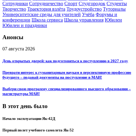
Сотрудники
Сотрудничество
Спорт
Студгородок
Студенты
Творчество
Траектория взлёта
Трудоустройство
Туториалы
Университетские среды для учителей
Учёба
Форумы и
конференции
Школа сервиса
Школа управления
Юбилеи
Юбилеи и праздники
Анонсы
07 августа 2026
День открытых дверей: как подготовиться к поступлению в 2027 году
Преврати интерес к гуманитарным наукам в перспективную профессию
будущего – подавай документы на поступление в МАИ!
Выбери свою программу специализированного высшего образования –
магистратуры МАИ!
В этот день было
Начало эксплуатации Як-42Д
Первый полет учебного самолета Як-52