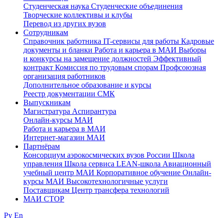
Студенческая наука
Студенческие объединения
Творческие коллективы и клубы
Перевод из других вузов
Сотрудникам
Cправочник работника
IT-сервисы для работы
Кадровые
документы и бланки
Работа и карьера в МАИ
Выборы
и конкурсы на замещение должностей
Эффективный
контракт
Комиссия по трудовым спорам
Профсоюзная
организация работников
Дополнительное образование и курсы
Реестр документации СМК
Выпускникам
Магистратура
Аспирантура
Онлайн-курсы МАИ
Работа и карьера в МАИ
Интернет-магазин МАИ
Партнёрам
Консорциум аэрокосмических вузов России
Школа
управления
Школа сервиса
LEAN-школа
Авиационный
учебный центр МАИ
Корпоративное обучение
Онлайн-
курсы МАИ
Высокотехнологичные услуги
Поставщикам
Центр трансфера технологий
МАИ СТОР
Ру
En