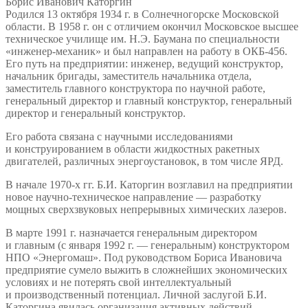
Борис Иванович Каторгин
Родился 13 октября 1934 г. в Солнечногорске Московской
области. В 1958 г. он с отличием окончил Московское высшее
техническое училище им. Н.Э. Баумана по специальности
«инженер-механик» и был направлен на работу в ОКБ-456.
Его путь на предприятии: инженер, ведущий конструктор,
начальник бригады, заместитель начальника отдела,
заместитель главного конструктора по научной работе,
генеральный директор и главный конструктор, генеральный
директор и генеральный конструктор.
Его работа связана с научными исследованиями
и конструированием в области жидкостных ракетных
двигателей, различных энергоустановок, в том числе ЯРД.
В начале 1970-х гг. Б.И. Каторгин возглавил на предприятии
новое научно-техническое направление — разработку
мощных сверхзвуковых непрерывных химических лазеров.
В марте 1991 г. назначается генеральным директором
и главным (с января 1992 г. — генеральным) конструктором
НПО «Энергомаш». Под руководством Бориса Ивановича
предприятие сумело выжить в сложнейших экономических
условиях и не потерять свой интеллектуальный
и производственный потенциал. Личной заслугой Б.И.
Каторгина явилась организация активных действий