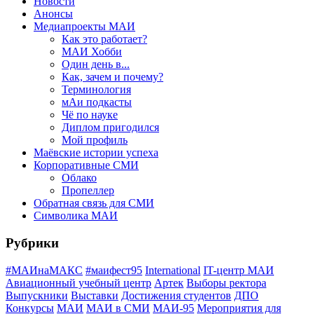
Новости
Анонсы
Медиапроекты МАИ
Как это работает?
МАИ Хобби
Один день в...
Как, зачем и почему?
Терминология
мАи подкасты
Чё по науке
Диплом пригодился
Мой профиль
Маёвские истории успеха
Корпоративные СМИ
Облако
Пропеллер
Обратная связь для СМИ
Символика МАИ
Рубрики
#МАИнаМАКС
#маифест95
International
IT-центр МАИ
Авиационный учебный центр
Артек
Выборы ректора
Выпускники
Выставки
Достижения студентов
ДПО
Конкурсы
МАИ
МАИ в СМИ
МАИ-95
Мероприятия для