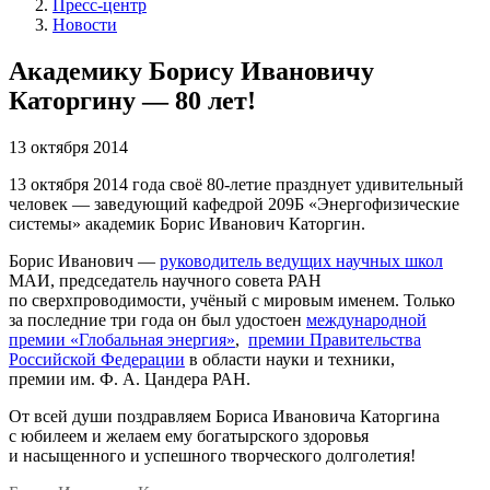
Пресс-центр
Новости
Академику Борису Ивановичу
Каторгину — 80 лет!
13 октября 2014
13 октября 2014 года своё 80-летие празднует удивительный
человек — заведующий кафедрой 209Б «Энергофизические
системы» академик Борис Иванович Каторгин.
Борис Иванович —
руководитель ведущих научных школ
МАИ, председатель научного совета РАН
по сверхпроводимости, учёный с мировым именем. Только
за последние три года он был удостоен
международной
премии «Глобальная энергия»
,
премии Правительства
Российской Федерации
в области науки и техники,
премии им. Ф. А. Цандера РАН.
От всей души поздравляем Бориса Ивановича Каторгина
с юбилеем и желаем ему богатырского здоровья
и насыщенного и успешного творческого долголетия!