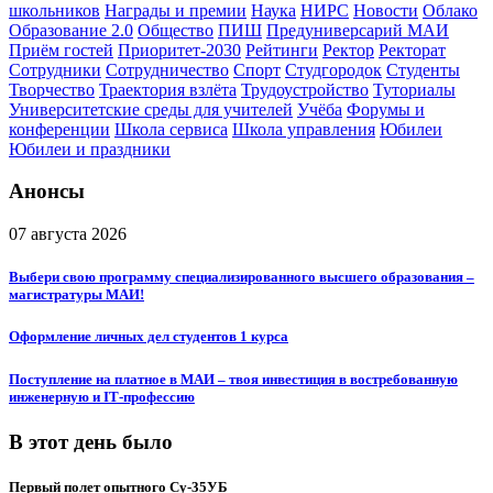
школьников
Награды и премии
Наука
НИРС
Новости
Облако
Образование 2.0
Общество
ПИШ
Предуниверсарий МАИ
Приём гостей
Приоритет-2030
Рейтинги
Ректор
Ректорат
Сотрудники
Сотрудничество
Спорт
Студгородок
Студенты
Творчество
Траектория взлёта
Трудоустройство
Туториалы
Университетские среды для учителей
Учёба
Форумы и
конференции
Школа сервиса
Школа управления
Юбилеи
Юбилеи и праздники
Анонсы
07 августа 2026
Выбери свою программу специализированного высшего образования –
магистратуры МАИ!
Оформление личных дел студентов 1 курса
Поступление на платное в МАИ – твоя инвестиция в востребованную
инженерную и IT‑профессию
В этот день было
Первый полет опытного Су-35УБ