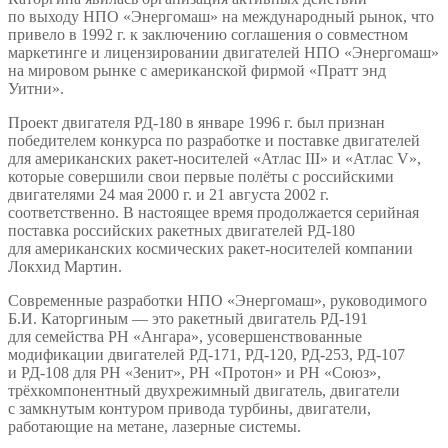
по выходу НПО «Энергомаш» на международный рынок, что
привело в 1992 г. к заключению соглашения о совместном
маркетинге и лицензировании двигателей НПО «Энергомаш»
на мировом рынке с американской фирмой «Пратт энд
Уитни».
Проект двигателя РД-180 в январе 1996 г. был признан
победителем конкурса по разработке и поставке двигателей
для американских ракет-носителей «Атлас III» и «Атлас V»,
которые совершили свои первые полёты с российскими
двигателями 24 мая 2000 г. и 21 августа 2002 г.
соответственно. В настоящее время продолжается серийная
поставка российских ракетных двигателей РД-180
для американских космических ракет-носителей компании
Локхид Мартин.
Современные разработки НПО «Энергомаш», руководимого
Б.И. Каторгиным — это ракетный двигатель РД-191
для семейства PH «Ангара», усовершенствованные
модификации двигателей РД-171, РД-120, РД-253, РД-107
и РД-108 для PH «Зенит», PH «Протон» и PH «Союз»,
трёхкомпонентный двухрежимный двигатель, двигатели
с замкнутым контуром привода турбины, двигатели,
работающие на метане, лазерные системы.