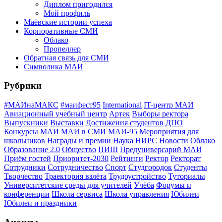
Диплом пригодился
Мой профиль
Маёвские истории успеха
Корпоративные СМИ
Облако
Пропеллер
Обратная связь для СМИ
Символика МАИ
Рубрики
#МАИнаМАКС
#маифест95
International
IT-центр МАИ
Авиационный учебный центр
Артек
Выборы ректора
Выпускники
Выставки
Достижения студентов
ДПО
Конкурсы
МАИ
МАИ в СМИ
МАИ-95
Мероприятия для
школьников
Награды и премии
Наука
НИРС
Новости
Облако
Образование 2.0
Общество
ПИШ
Предуниверсарий МАИ
Приём гостей
Приоритет-2030
Рейтинги
Ректор
Ректорат
Сотрудники
Сотрудничество
Спорт
Студгородок
Студенты
Творчество
Траектория взлёта
Трудоустройство
Туториалы
Университетские среды для учителей
Учёба
Форумы и
конференции
Школа сервиса
Школа управления
Юбилеи
Юбилеи и праздники