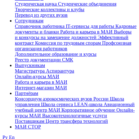
Студенческая наука
Студенческие объединения
Творческие коллективы и клубы
Перевод из других вузов
Сотрудникам
Cправочник работника
IT-сервисы для работы
Кадровые
документы и бланки
Работа и карьера в МАИ
Выборы
и конкурсы на замещение должностей
Эффективный
контракт
Комиссия по трудовым спорам
Профсоюзная
организация работников
Дополнительное образование и курсы
Реестр документации СМК
Выпускникам
Магистратура
Аспирантура
Онлайн-курсы МАИ
Работа и карьера в МАИ
Интернет-магазин МАИ
Партнёрам
Консорциум аэрокосмических вузов России
Школа
управления
Школа сервиса
LEAN-школа
Авиационный
учебный центр МАИ
Корпоративное обучение
Онлайн-
курсы МАИ
Высокотехнологичные услуги
Поставщикам
Центр трансфера технологий
МАИ СТОР
Ру
En